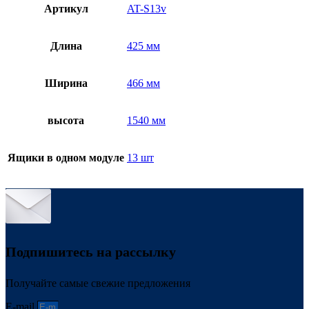
Артикул
AT-S13v
Длина
425 мм
Ширина
466 мм
высота
1540 мм
Ящики в одном модуле
13 шт
Подпишитесь на рассылку
Получайте самые свежие предложения
E-mail