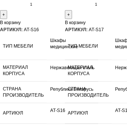
В корзину
В корзину
АРТИКУЛ:
AT-S16
АРТИКУЛ:
AT-S17
Шкафы
Шка
ТИП МЕБЕЛИ
ТИП МЕБЕЛИ
медицинские
меди
МАТЕРИАЛ
МАТЕРИАЛ
Нержавеющая сталь
Нерж
КОРПУСА
КОРПУСА
СТРАНА
СТРАНА
Република Беларусь
Репу
ПРОИЗВОДИТЕЛЬ
ПРОИЗВОДИТЕЛЬ
AT-S16
AT-S
АРТИКУЛ
АРТИКУЛ