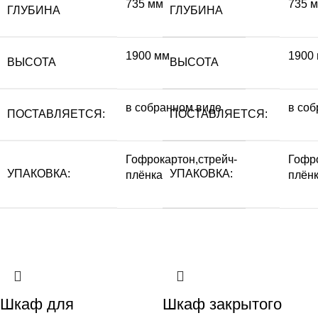
735 мм
735 
ГЛУБИНА
ГЛУБИНА
1900 мм
1900
ВЫСОТА
ВЫСОТА
в собранном виде
в со
ПОСТАВЛЯЕТСЯ:
ПОСТАВЛЯЕТСЯ:
Гофрокартон,стрейч-
Гофро
УПАКОВКА:
УПАКОВКА:
плёнка
плён
Шкаф для
Шкаф закрытого