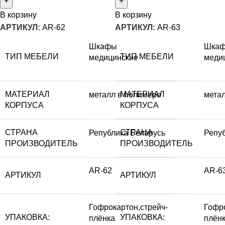
В корзину
В корзину
АРТИКУЛ:
AR-62
АРТИКУЛ:
AR-63
Шкафы
Шка
ТИП МЕБЕЛИ
ТИП МЕБЕЛИ
медицинские
меди
МАТЕРИАЛ
МАТЕРИАЛ
металл в полимере
мета
КОРПУСА
КОРПУСА
СТРАНА
СТРАНА
Република Беларусь
Репу
ПРОИЗВОДИТЕЛЬ
ПРОИЗВОДИТЕЛЬ
AR-62
AR-6
АРТИКУЛ
АРТИКУЛ
Гофрокартон,стрейч-
Гофро
УПАКОВКА:
УПАКОВКА:
плёнка
плён