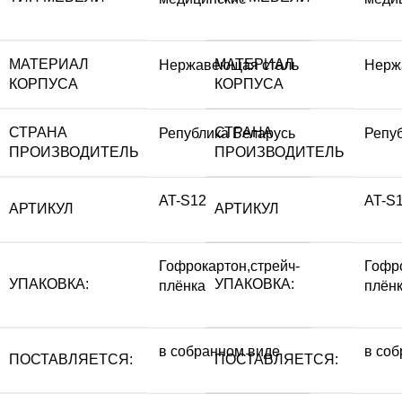
МАТЕРИАЛ
МАТЕРИАЛ
Нержавеющая сталь
Нерж
КОРПУСА
КОРПУСА
СТРАНА
СТРАНА
Република Беларусь
Репу
ПРОИЗВОДИТЕЛЬ
ПРОИЗВОДИТЕЛЬ
AT-S12
AT-S
АРТИКУЛ
АРТИКУЛ
Гофрокартон,стрейч-
Гофро
УПАКОВКА:
УПАКОВКА:
плёнка
плён
в собранном виде
в со
ПОСТАВЛЯЕТСЯ:
ПОСТАВЛЯЕТСЯ: