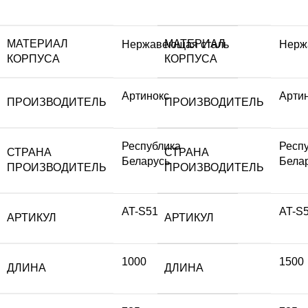
МАТЕРИАЛ
МАТЕРИАЛ
Нержавеющая сталь
Нерж
КОРПУСА
КОРПУСА
Артинокс
Арти
ПРОИЗВОДИТЕЛЬ
ПРОИЗВОДИТЕЛЬ
Республика
Респ
СТРАНА
СТРАНА
Беларусь
Бела
ПРОИЗВОДИТЕЛЬ
ПРОИЗВОДИТЕЛЬ
AT-S51
AT-S
АРТИКУЛ
АРТИКУЛ
1000
1500
ДЛИНА
ДЛИНА