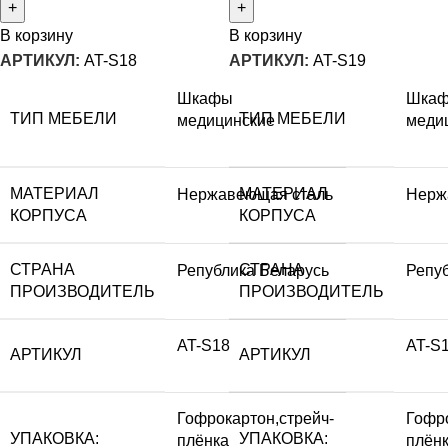
В корзину
В корзину
АРТИКУЛ:
AT-S18
АРТИКУЛ:
AT-S19
Шкафы
Шка
ТИП МЕБЕЛИ
ТИП МЕБЕЛИ
медицинские
меди
МАТЕРИАЛ
МАТЕРИАЛ
Нержавеющая сталь
Нерж
КОРПУСА
КОРПУСА
СТРАНА
СТРАНА
Република Беларусь
Репу
ПРОИЗВОДИТЕЛЬ
ПРОИЗВОДИТЕЛЬ
AT-S18
AT-S
АРТИКУЛ
АРТИКУЛ
Гофрокартон,стрейч-
Гофро
УПАКОВКА:
УПАКОВКА:
плёнка
плён