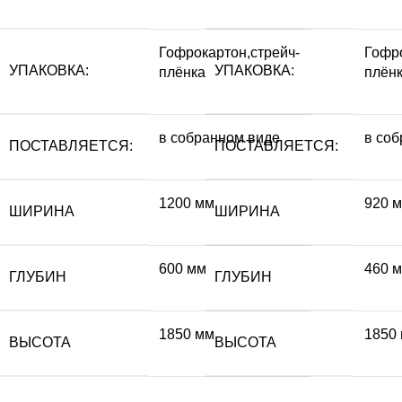
Гофрокартон,стрейч-
Гофро
УПАКОВКА:
УПАКОВКА:
плёнка
плён
в собранном виде
в со
ПОСТАВЛЯЕТСЯ:
ПОСТАВЛЯЕТСЯ:
1200 мм
920 
ШИРИНА
ШИРИНА
600 мм
460 
ГЛУБИН
ГЛУБИН
1850 мм
1850
ВЫСОТА
ВЫСОТА