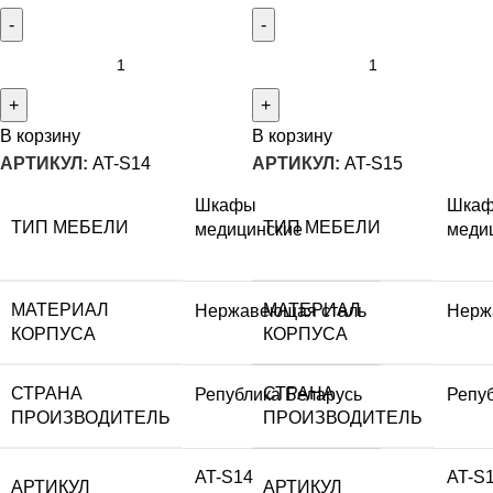
В корзину
В корзину
АРТИКУЛ:
AT-S14
АРТИКУЛ:
AT-S15
Шкафы
Шка
ТИП МЕБЕЛИ
ТИП МЕБЕЛИ
медицинские
меди
МАТЕРИАЛ
МАТЕРИАЛ
Нержавеющая сталь
Нерж
КОРПУСА
КОРПУСА
СТРАНА
СТРАНА
Република Беларусь
Репу
ПРОИЗВОДИТЕЛЬ
ПРОИЗВОДИТЕЛЬ
AT-S14
AT-S
АРТИКУЛ
АРТИКУЛ