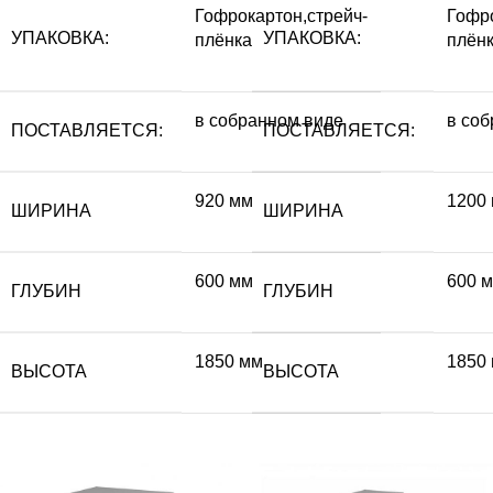
Гофрокартон,стрейч-
Гофро
УПАКОВКА:
УПАКОВКА:
плёнка
плён
в собранном виде
в со
ПОСТАВЛЯЕТСЯ:
ПОСТАВЛЯЕТСЯ:
920 мм
1200
ШИРИНА
ШИРИНА
600 мм
600 
ГЛУБИН
ГЛУБИН
1850 мм
1850
ВЫСОТА
ВЫСОТА