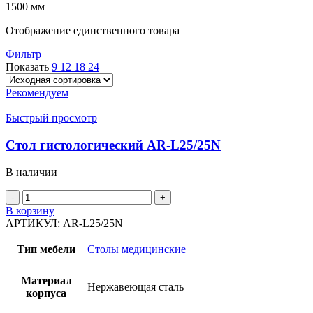
1500 мм
Отображение единственного товара
Фильтр
Показать
9
12
18
24
Рекомендуем
Быстрый просмотр
Стол гистологический AR-L25/25N
В наличии
Количество
товара
В корзину
Стол
АРТИКУЛ:
AR-L25/25N
гистологический
AR-
Тип мебели
Столы медицинские
L25/25N
Материал
Нержавеющая сталь
корпуса