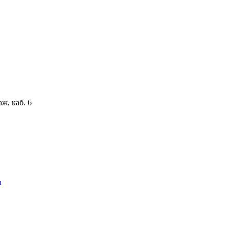
аж, каб. 6
u