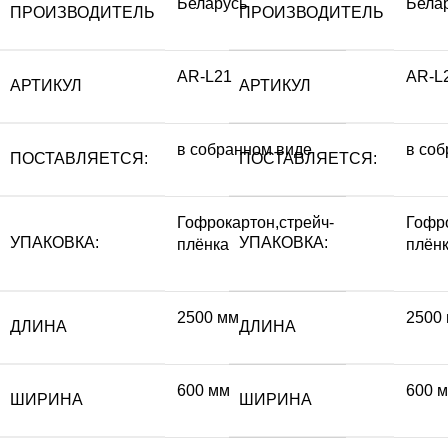
Беларусь
Бела
ПРОИЗВОДИТЕЛЬ
ПРОИЗВОДИТЕЛЬ
AR-L21
AR-L
АРТИКУЛ
АРТИКУЛ
в собранном виде
в со
ПОСТАВЛЯЕТСЯ:
ПОСТАВЛЯЕТСЯ:
Гофрокартон,стрейч-
Гофро
УПАКОВКА:
УПАКОВКА:
плёнка
плён
2500 мм
2500
ДЛИНА
ДЛИНА
600 мм
600 
ШИРИНА
ШИРИНА