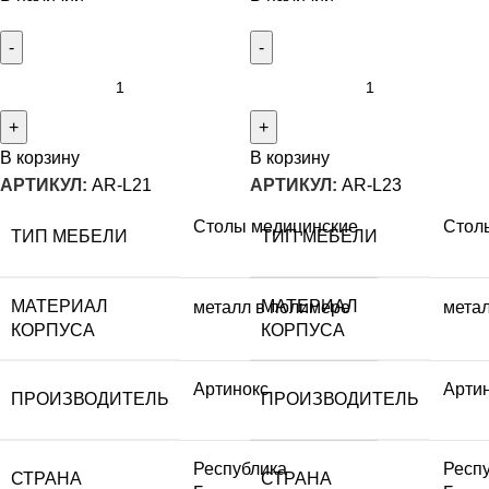
В корзину
В корзину
АРТИКУЛ:
AR-L21
АРТИКУЛ:
AR-L23
Столы медицинские
Стол
ТИП МЕБЕЛИ
ТИП МЕБЕЛИ
МАТЕРИАЛ
МАТЕРИАЛ
металл в полимере
мета
КОРПУСА
КОРПУСА
Артинокс
Арти
ПРОИЗВОДИТЕЛЬ
ПРОИЗВОДИТЕЛЬ
Республика
Респ
СТРАНА
СТРАНА