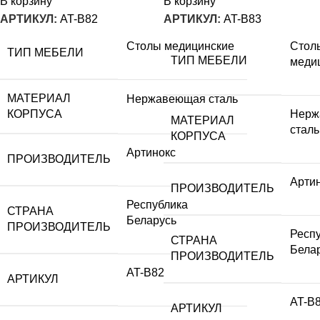
В корзину
В корзину
АРТИКУЛ:
AT-B82
АРТИКУЛ:
AT-B83
Столы медицинские
Стол
ТИП МЕБЕЛИ
ТИП МЕБЕЛИ
меди
МАТЕРИАЛ
Нержавеющая сталь
КОРПУСА
Нерж
МАТЕРИАЛ
сталь
КОРПУСА
Артинокс
ПРОИЗВОДИТЕЛЬ
Арти
ПРОИЗВОДИТЕЛЬ
Республика
СТРАНА
Беларусь
ПРОИЗВОДИТЕЛЬ
Респ
СТРАНА
Бела
ПРОИЗВОДИТЕЛЬ
AT-B82
АРТИКУЛ
AT-B
АРТИКУЛ