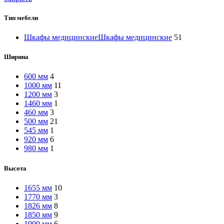
Тип мебели
Шкафы медицинские
Шкафы медицинские
51
Ширина
600 мм
4
1000 мм
11
1200 мм
3
1460 мм
1
460 мм
3
500 мм
21
545 мм
1
920 мм
6
980 мм
1
Высота
1655 мм
10
1770 мм
3
1826 мм
8
1850 мм
9
1900 мм
6