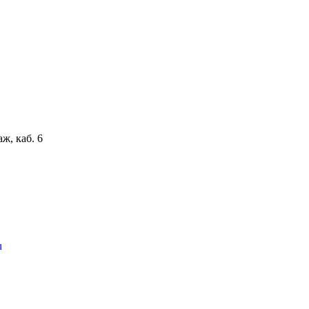
аж, каб. 6
u