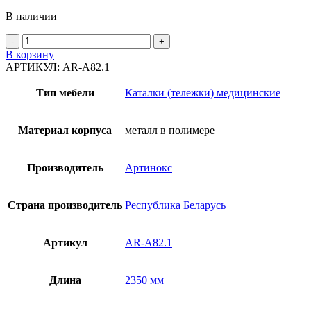
В наличии
Количество
товара
В корзину
Каталка
АРТИКУЛ:
AR-A82.1
подъемная
гидравлическая
Тип мебели
Каталки (тележки) медицинские
AR-
A82.1
Материал корпуса
металл в полимере
Производитель
Артинокс
Страна производитель
Республика Беларусь
Артикул
AR-A82.1
Длина
2350 мм