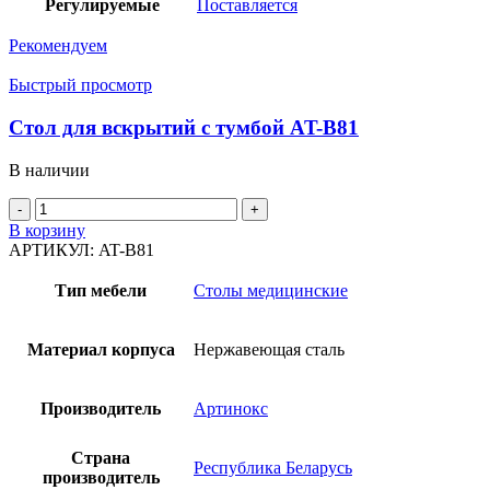
Регулируемые
Поставляется
Рекомендуем
Быстрый просмотр
Стол для вскрытий с тумбой AT-B81
В наличии
Количество
товара
В корзину
Стол
АРТИКУЛ:
AT-B81
для
вскрытий
Тип мебели
Столы медицинские
с
тумбой
AT-
Материал корпуса
Нержавеющая сталь
B81
Производитель
Артинокс
Страна
Республика Беларусь
производитель