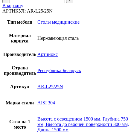
товара
В корзину
Стол
АРТИКУЛ:
AR-L25/25N
гистологический
AR-
Тип мебели
Столы медицинские
L25/25N
Материал
Нержавеющая сталь
корпуса
Производитель
Артинокс
Страна
Республика Беларусь
производитель
Артикул
AR-L25/25N
Марка стали
AISI 304
Высота с освещением 1500 мм, Глубина 750
Стол на 1
мм, Высота до рабочей поверхности 800 мм,
место
Длина 1500 мм