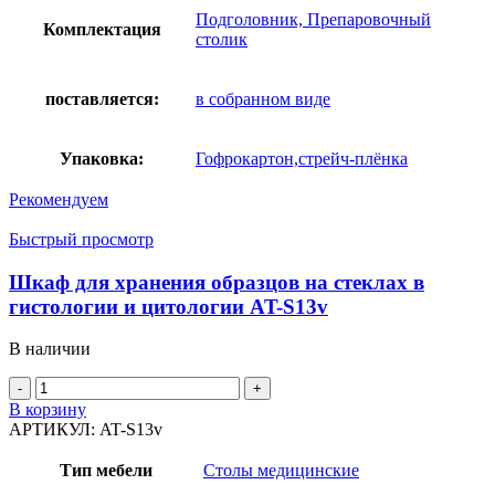
Подголовник, Препаровочный
Комплектация
столик
поставляется:
в собранном виде
Упаковка:
Гофрокартон,стрейч-плёнка
Рекомендуем
Быстрый просмотр
Шкаф для хранения образцов на стеклах в
гистологии и цитологии AT-S13v
В наличии
Количество
товара
В корзину
Шкаф
АРТИКУЛ:
AT-S13v
для
хранения
Тип мебели
Столы медицинские
образцов