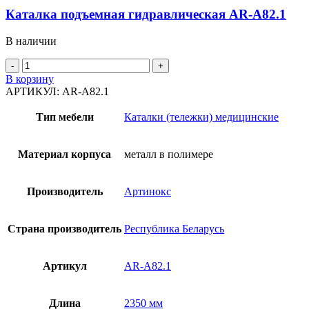
Каталка подъемная гидравлическая AR-A82.1
В наличии
Количество
товара
В корзину
Каталка
АРТИКУЛ:
AR-A82.1
подъемная
гидравлическая
Тип мебели
Каталки (тележки) медицинские
AR-
A82.1
Материал корпуса
металл в полимере
Производитель
Артинокс
Страна производитель
Республика Беларусь
Артикул
AR-A82.1
Длина
2350 мм