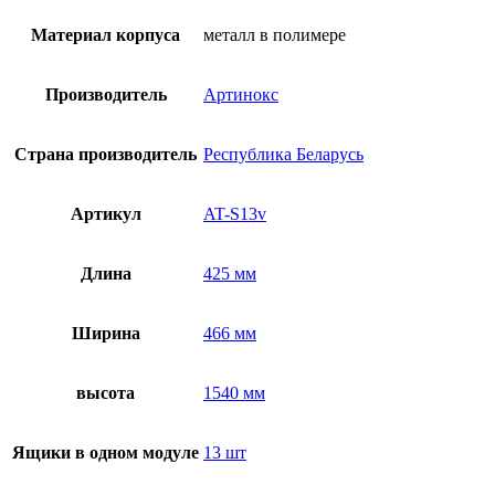
на
стеклах
Материал корпуса
металл в полимере
в
гистологии
и
Производитель
Артинокс
цитологии
AT-
S13v
Страна производитель
Республика Беларусь
Артикул
AT-S13v
Длина
425 мм
Ширина
466 мм
высота
1540 мм
Ящики в одном модуле
13 шт