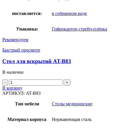
поставляется:
в собранном виде
Упаковка:
Гофрокартон,стрейч-плёнка
Рекомендуем
Быстрый просмотр
Стол для вскрытий AT-B83
В наличии
Количество
товара
В корзину
Стол
АРТИКУЛ:
AT-B83
для
вскрытий
Тип мебели
Столы медицинские
AT-
B83
Материал корпуса
Нержавеющая сталь