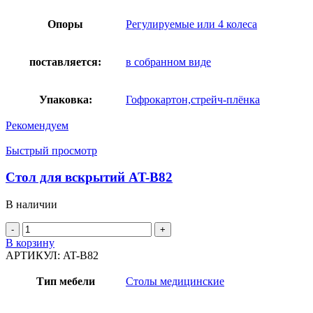
Опоры
Регулируемые или 4 колеса
поставляется:
в собранном виде
Упаковка:
Гофрокартон,стрейч-плёнка
Рекомендуем
Быстрый просмотр
Стол для вскрытий AT-B82
В наличии
Количество
товара
В корзину
Стол
АРТИКУЛ:
AT-B82
для
вскрытий
Тип мебели
Столы медицинские
AT-
B82