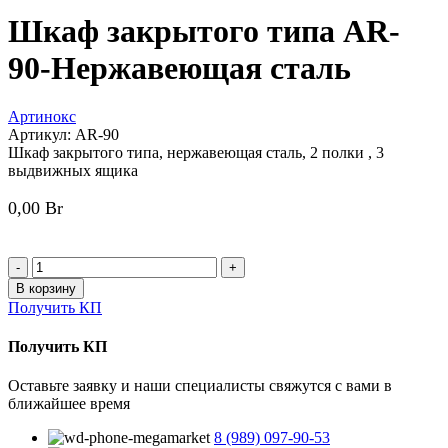
Шкаф закрытого типа AR-
90-Нержавеющая сталь
Артинокс
Артикул:
AR-90
Шкаф закрытого типа, нержавеющая сталь, 2 полки , 3
выдвижных ящика
0,00
Br
Количество
товара
В корзину
Шкаф
Получить КП
закрытого
типа
Получить КП
AR-
90-
Оставьте заявку и наши специалисты свяжутся с вами в
Нержавеющая
ближайшее время
сталь
8 (989) 097-90-53