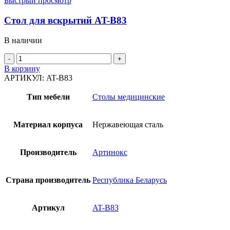
Быстрый просмотр
Стол для вскрытий AT-B83
В наличии
Количество
товара
В корзину
Стол
АРТИКУЛ:
AT-B83
для
вскрытий
Тип мебели
Столы медицинские
AT-
B83
Материал корпуса
Нержавеющая сталь
Производитель
Артинокс
Страна производитель
Республика Беларусь
Артикул
AT-B83