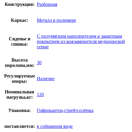
Конструкция:
Разборная
Каркас:
Металл в полимере
С полумягким наполнителем и защитным
Сиденье и
покрытием из кожзаменителя медицинской
спинка:
серии
Высота
30
поролона,мм:
Регулируемые
Наличие
опоры:
Номинальная
120
нагрузка,кг:
Упаковка:
Гофрокартон,стрейч-плёнка
поставляется:
в собранном виде