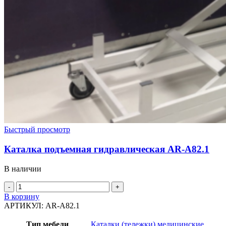
Быстрый просмотр
Каталка подъемная гидравлическая AR-A82.1
В наличии
Количество
товара
В корзину
Каталка
АРТИКУЛ:
AR-A82.1
подъемная
гидравлическая
Тип мебели
Каталки (тележки) медицинские