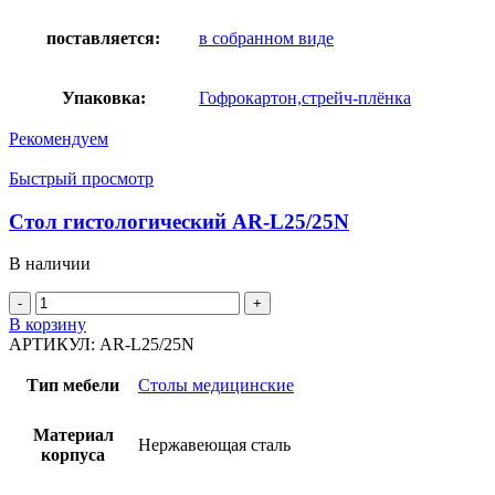
поставляется:
в собранном виде
Упаковка:
Гофрокартон,стрейч-плёнка
Рекомендуем
Быстрый просмотр
Стол гистологический AR-L25/25N
В наличии
Количество
товара
В корзину
Стол
АРТИКУЛ:
AR-L25/25N
гистологический
AR-
Тип мебели
Столы медицинские
L25/25N
Материал
Нержавеющая сталь
корпуса