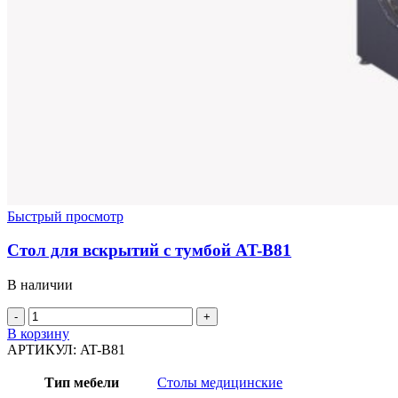
Быстрый просмотр
Стол для вскрытий с тумбой AT-B81
В наличии
Количество
товара
В корзину
Стол
АРТИКУЛ:
AT-B81
для
вскрытий
Тип мебели
Столы медицинские
с