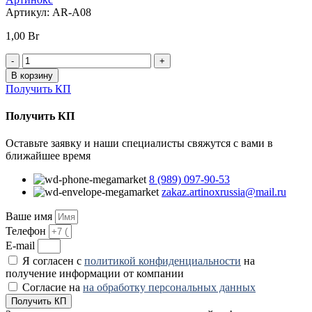
Артикул:
AR-A08
1,00
Br
Количество
товара
В корзину
Банкетка
Получить КП
AR-
A08-
Получить КП
Металл
в
Оставьте заявку и наши специалисты свяжутся с вами в
полимере
ближайшее время
8 (989) 097-90-53
zakaz.artinoxrussia@mail.ru
Ваше имя
Телефон
E-mail
Я согласен с
политикой конфиденциальности
на
получение информации от компании
Согласие на
на обработку персональных данных
Получить КП