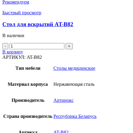
Рекомендуем
Быстрый просмотр
Стол для вскрытий AT-B82
В наличии
Количество
товара
В корзину
Стол
АРТИКУЛ:
AT-B82
для
вскрытий
Тип мебели
Столы медицинские
AT-
B82
Материал корпуса
Нержавеющая сталь
Производитель
Артинокс
Страна производитель
Республика Беларусь
Артикул
AT-B82