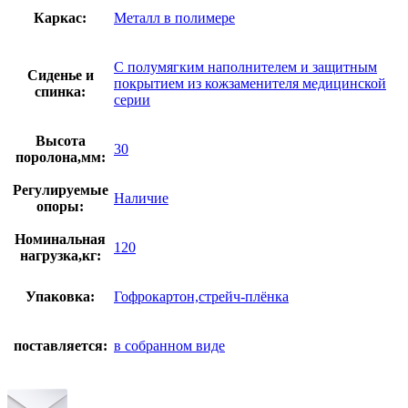
Каркас:
Металл в полимере
С полумягким наполнителем и защитным
Сиденье и
покрытием из кожзаменителя медицинской
спинка:
серии
Высота
30
поролона,мм:
Регулируемые
Наличие
опоры:
Номинальная
120
нагрузка,кг:
Упаковка:
Гофрокартон,стрейч-плёнка
поставляется:
в собранном виде