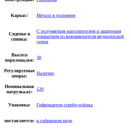
Каркас:
Металл в полимере
С полумягким наполнителем и защитным
Сиденье и
покрытием из кожзаменителя медицинской
спинка:
серии
Высота
30
поролона,мм:
Регулируемые
Наличие
опоры:
Номинальная
120
нагрузка,кг:
Упаковка:
Гофрокартон,стрейч-плёнка
поставляется:
в собранном виде