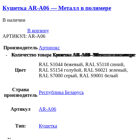
Кушетка AR-A06 — Металл в полимере
В наличии
В корзину
АРТИКУЛ:
AR-A06
Производитель
Артинокс
Количество товара Банкетка AR-A04 - Металл в полимере
Количество товара Банкетка AR-A08- Металл в полимере
Количество товара Кушетка AR-A09- Металл в полимере
Количество товара Кушетка AR-A05 - Металл в полимере
Количество товара Кушетка AR-A06 - Металл в полимере
Количество товара Кушетка AR-A07 - Металл в полимере
Количество товара Кушетка AR-A10- Металл в полимере
Количество товара Кушетка AR-A61 - Металл в полимере
Количество товара Кушетка AR-A62 - Металл в полимере
RAL S1044 бежевый, RAL S5118 синий,
Цвет
RAL S5154 голубой, RAL S6021 зеленый,
RAL S7000 серый, RAL S9001 белый
Страна
Республика Беларусь
производитель
Артикул
AR-A06
Тип:
Кушетка