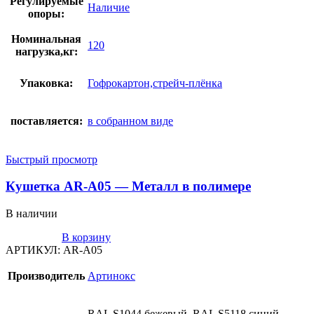
Регулируемые
Наличие
опоры:
Номинальная
120
нагрузка,кг:
Упаковка:
Гофрокартон,стрейч-плёнка
поставляется:
в собранном виде
Быстрый просмотр
Кушетка AR-A05 — Металл в полимере
В наличии
В корзину
АРТИКУЛ:
AR-A05
Производитель
Артинокс
RAL S1044 бежевый, RAL S5118 синий,