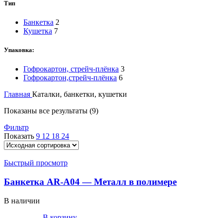
Тип
Банкетка
2
Кушетка
7
Упаковка:
Гофрокартон, стрейч-плёнка
3
Гофрокартон,стрейч-плёнка
6
Главная
Каталки, банкетки, кушетки
Показаны все результаты (9)
Фильтр
Показать
9
12
18
24
Быстрый просмотр
Банкетка AR-A04 — Металл в полимере
В наличии
В корзину