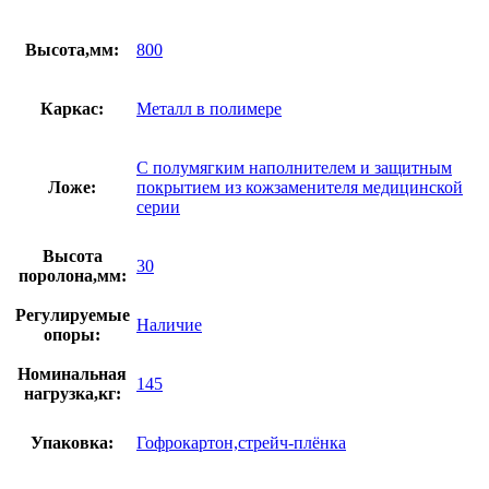
Высота,мм:
800
Каркас:
Металл в полимере
С полумягким наполнителем и защитным
Ложе:
покрытием из кожзаменителя медицинской
серии
Высота
30
поролона,мм:
Регулируемые
Наличие
опоры:
Номинальная
145
нагрузка,кг:
Упаковка:
Гофрокартон,стрейч-плёнка