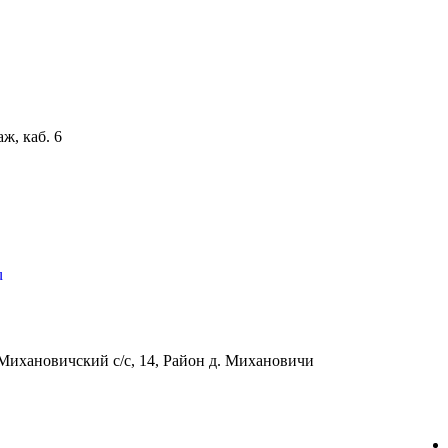
аж, каб. 6
u
Михановичский с/с, 14, Район д. Михановичи