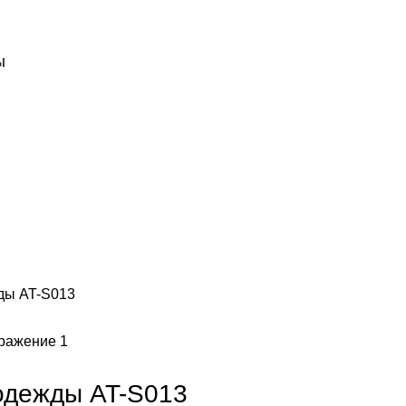
Ы
ды AT-S013
одежды AT-S013