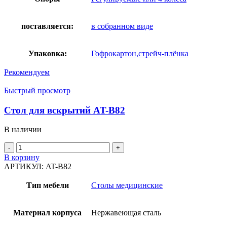
поставляется:
в собранном виде
Упаковка:
Гофрокартон,стрейч-плёнка
Рекомендуем
Быстрый просмотр
Стол для вскрытий AT-B82
В наличии
Количество
товара
В корзину
Стол
АРТИКУЛ:
AT-B82
для
вскрытий
Тип мебели
Столы медицинские
AT-
B82
Материал корпуса
Нержавеющая сталь