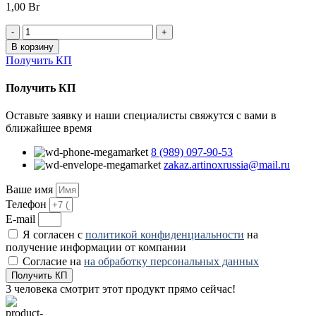
1,00
Br
Количество
товара
В корзину
Шкаф-
Получить КП
стеллаж
для
Получить КП
одноразовой
одежды
Оставьте заявку и наши специалисты свяжутся с вами в
AT-
ближайшее время
S012
8 (989) 097-90-53
zakaz.artinoxrussia@mail.ru
Ваше имя
Телефон
E-mail
Я согласен с
политикой конфиденциальности
на
получение информации от компании
Согласие на
на обработку персональных данных
Получить КП
3
человека смотрит этот продукт прямо сейчас!