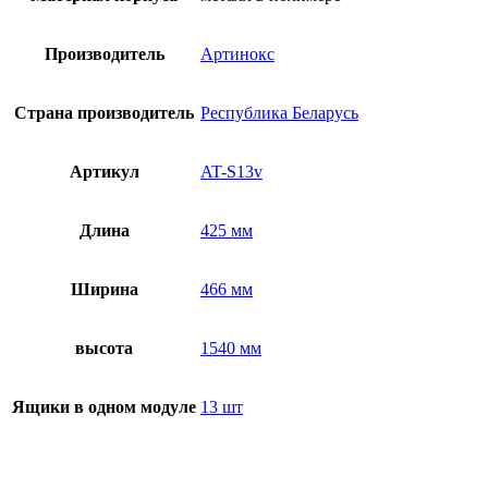
в
гистологии
и
Производитель
Артинокс
цитологии
AT-
S13v
Страна производитель
Республика Беларусь
Артикул
AT-S13v
Длина
425 мм
Ширина
466 мм
высота
1540 мм
Ящики в одном модуле
13 шт