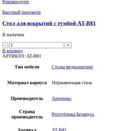
Рекомендуем
Быстрый просмотр
Стол для вскрытий с тумбой AT-B81
В наличии
Количество
товара
В корзину
Стол
АРТИКУЛ:
AT-B81
для
вскрытий
Тип мебели
Столы медицинские
с
тумбой
AT-
Материал корпуса
Нержавеющая сталь
B81
Производитель
Артинокс
Страна
Республика Беларусь
производитель
Артикул
AT-B81