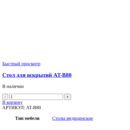
Быстрый просмотр
Стол для вскрытий AT-B80
В наличии
Количество
товара
В корзину
Стол
АРТИКУЛ:
AT-B80
для
вскрытий
Тип мебели
Столы медицинские
AT-
B80