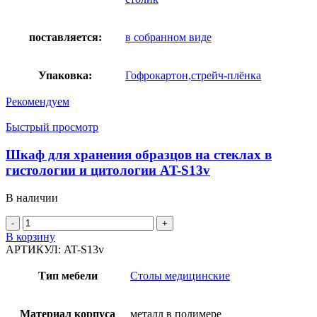
поставляется:
в собранном виде
Упаковка:
Гофрокартон,стрейч-плёнка
Рекомендуем
Быстрый просмотр
Шкаф для хранения образцов на стеклах в
гистологии и цитологии AT-S13v
В наличии
Количество
товара
В корзину
Шкаф
АРТИКУЛ:
AT-S13v
для
хранения
Тип мебели
Столы медицинские
образцов
на
стеклах
Материал корпуса
металл в полимере