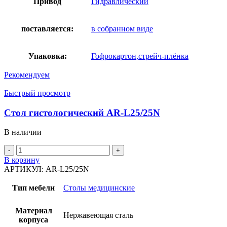
Привод
Гидравлический
поставляется:
в собранном виде
Упаковка:
Гофрокартон,стрейч-плёнка
Рекомендуем
Быстрый просмотр
Стол гистологический AR-L25/25N
В наличии
Количество
товара
В корзину
Стол
АРТИКУЛ:
AR-L25/25N
гистологический
AR-
Тип мебели
Столы медицинские
L25/25N
Материал
Нержавеющая сталь
корпуса