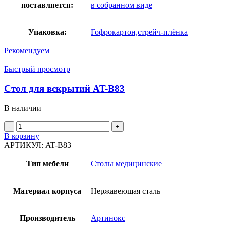
поставляется:
в собранном виде
Упаковка:
Гофрокартон,стрейч-плёнка
Рекомендуем
Быстрый просмотр
Стол для вскрытий AT-B83
В наличии
Количество
товара
В корзину
Стол
АРТИКУЛ:
AT-B83
для
вскрытий
Тип мебели
Столы медицинские
AT-
B83
Материал корпуса
Нержавеющая сталь
Производитель
Артинокс