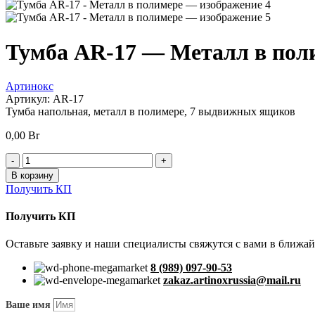
Тумба AR-17 — Металл в пол
Артинокс
Артикул:
AR-17
Тумба напольная, металл в полимере, 7 выдвижных ящиков
0,00
Br
Количество
товара
В корзину
Тумба
Получить КП
AR-
17
Получить КП
-
Металл
Оставьте заявку и наши специалисты свяжутся с вами в ближа
в
полимере
8 (989) 097-90-53
zakaz.artinoxrussia@mail.ru
Ваше имя