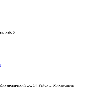
аж, каб. 6
u
Михановичский с/с, 14, Район д. Михановичи