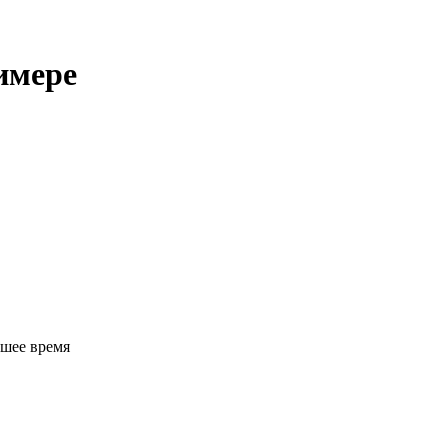
имере
йшее время