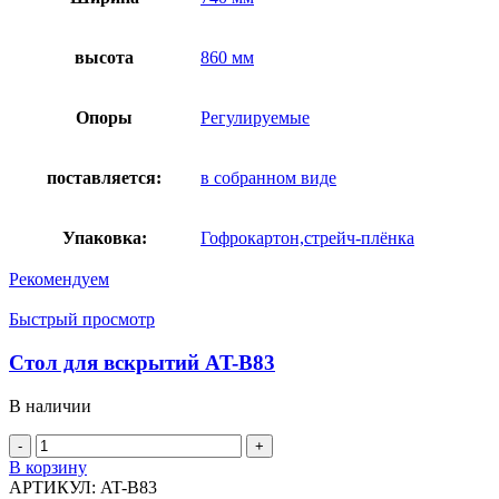
высота
860 мм
Опоры
Регулируемые
поставляется:
в собранном виде
Упаковка:
Гофрокартон,стрейч-плёнка
Рекомендуем
Быстрый просмотр
Стол для вскрытий AT-B83
В наличии
Количество
товара
В корзину
Стол
АРТИКУЛ:
AT-B83