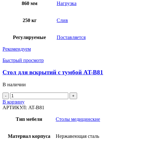
860 мм
Нагрузка
250 кг
Слив
Регулируемые
Поставляется
Рекомендуем
Быстрый просмотр
Стол для вскрытий с тумбой AT-B81
В наличии
Количество
товара
В корзину
Стол
АРТИКУЛ:
AT-B81
для
вскрытий
Тип мебели
Столы медицинские
с
тумбой
AT-
Материал корпуса
Нержавеющая сталь
B81