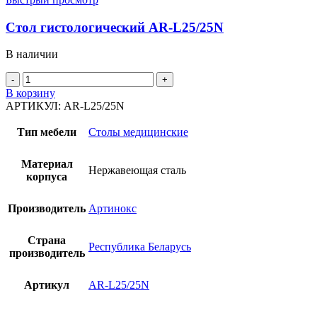
Стол гистологический AR-L25/25N
В наличии
Количество
товара
В корзину
Стол
АРТИКУЛ:
AR-L25/25N
гистологический
AR-
Тип мебели
Столы медицинские
L25/25N
Материал
Нержавеющая сталь
корпуса
Производитель
Артинокс
Страна
Республика Беларусь
производитель
Артикул
AR-L25/25N