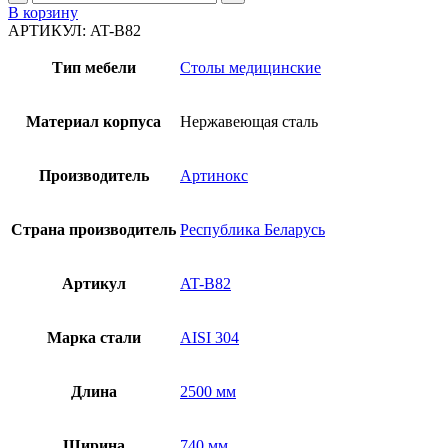
товара
В корзину
Стол
АРТИКУЛ:
AT-B82
для
вскрытий
Тип мебели
Столы медицинские
AT-
B82
Материал корпуса
Нержавеющая сталь
Производитель
Артинокс
Страна производитель
Республика Беларусь
Артикул
AT-B82
Марка стали
AISI 304
Длина
2500 мм
Ширина
740 мм