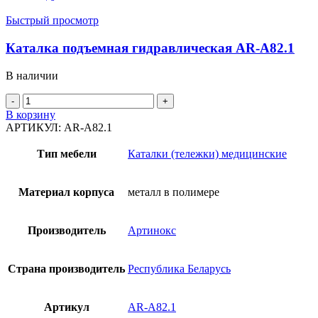
Быстрый просмотр
Каталка подъемная гидравлическая AR-A82.1
В наличии
Количество
товара
В корзину
Каталка
АРТИКУЛ:
AR-A82.1
подъемная
гидравлическая
Тип мебели
Каталки (тележки) медицинские
AR-
A82.1
Материал корпуса
металл в полимере
Производитель
Артинокс
Страна производитель
Республика Беларусь
Артикул
AR-A82.1