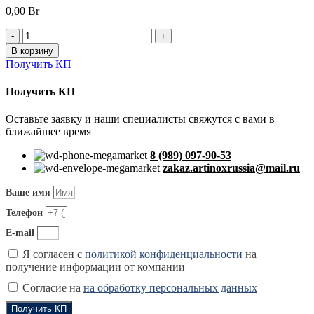
0,00
Br
Количество
товара
В корзину
Тумба
Получить КП
AR-
01
Получить КП
-
Металл
Оставьте заявку и наши специалисты свяжутся с вами в
в
ближайшее время
полимере
8 (989) 097-90-53
zakaz.artinoxrussia@mail.ru
Ваше имя
Телефон
E-mail
Я согласен с
политикой конфиденциальности
на
получение информации от компании
Согласие на
на обработку персональных данных
Получить КП