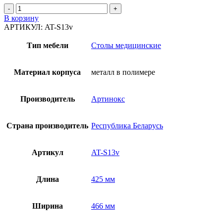
Количество
товара
В корзину
Шкаф
АРТИКУЛ:
AT-S13v
для
хранения
Тип мебели
Столы медицинские
образцов
на
стеклах
Материал корпуса
металл в полимере
в
гистологии
и
Производитель
Артинокс
цитологии
AT-
S13v
Страна производитель
Республика Беларусь
Артикул
AT-S13v
Длина
425 мм
Ширина
466 мм