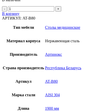
Количество
товара
В корзину
Стол
АРТИКУЛ:
AT-B80
для
вскрытий
Тип мебели
Столы медицинские
AT-
B80
Материал корпуса
Нержавеющая сталь
Производитель
Артинокс
Страна производитель
Республика Беларусь
Артикул
AT-B80
Марка стали
AISI 304
Длина
1900 мм