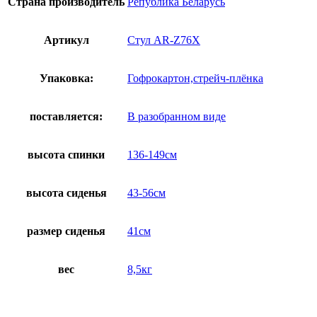
Страна производитель
Република Беларусь
Артикул
Стул AR-Z76X
Упаковка:
Гофрокартон,стрейч-плёнка
поставляется:
В разобранном виде
высота спинки
136-149см
высота сиденья
43-56см
размер сиденья
41см
вес
8,5кг