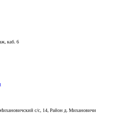
аж, каб. 6
u
Михановичский с/с, 14, Район д. Михановичи