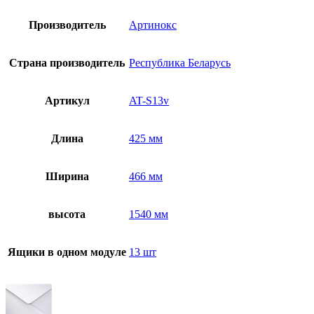
гистологии
и
Производитель
Артинокс
цитологии
AT-
S13v
Страна производитель
Республика Беларусь
Артикул
AT-S13v
Длина
425 мм
Ширина
466 мм
высота
1540 мм
Ящики в одном модуле
13 шт