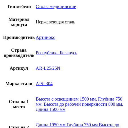
AR-
Тип мебели
Столы медицинские
L25/25N
Материал
Нержавеющая сталь
корпуса
Производитель
Артинокс
Страна
Республика Беларусь
производитель
Артикул
AR-L25/25N
Марка стали
AISI 304
Высота с освещением 1500 мм, Глубина 750
Стол на 1
мм, Высота до рабочей поверхности 800 мм,
место
Длина 1500 мм
Длина 1950 мм Глубина 750 мм Высота до
Стол на 2