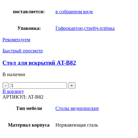
поставляется:
в собранном виде
Упаковка:
Гофрокартон,стрейч-плёнка
Рекомендуем
Быстрый просмотр
Стол для вскрытий AT-B82
В наличии
Количество
товара
В корзину
Стол
АРТИКУЛ:
AT-B82
для
вскрытий
Тип мебели
Столы медицинские
AT-
B82
Материал корпуса
Нержавеющая сталь