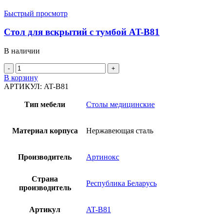
Быстрый просмотр
Стол для вскрытий с тумбой AT-B81
В наличии
Количество
товара
В корзину
Стол
АРТИКУЛ:
AT-B81
для
вскрытий
Тип мебели
Столы медицинские
с
тумбой
AT-
Материал корпуса
Нержавеющая сталь
B81
Производитель
Артинокс
Страна
Республика Беларусь
производитель
Артикул
AT-B81