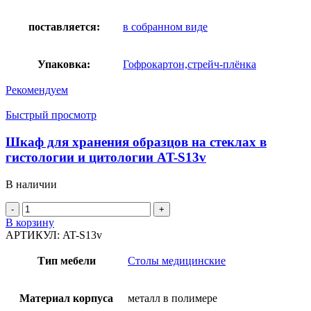
поставляется:
в собранном виде
Упаковка:
Гофрокартон,стрейч-плёнка
Рекомендуем
Быстрый просмотр
Шкаф для хранения образцов на стеклах в
гистологии и цитологии AT-S13v
В наличии
Количество
товара
В корзину
Шкаф
АРТИКУЛ:
AT-S13v
для
хранения
Тип мебели
Столы медицинские
образцов
на
стеклах
Материал корпуса
металл в полимере
в