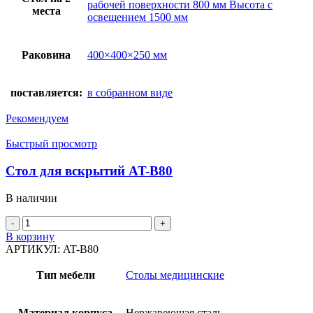
рабочей поверхности 800 мм Высота с
места
освещением 1500 мм
Раковина
400×400×250 мм
поставляется:
в собранном виде
Рекомендуем
Быстрый просмотр
Стол для вскрытий AT-B80
В наличии
Количество
товара
В корзину
Стол
АРТИКУЛ:
AT-B80
для
вскрытий
Тип мебели
Столы медицинские
AT-
B80
Материал корпуса
Нержавеющая сталь