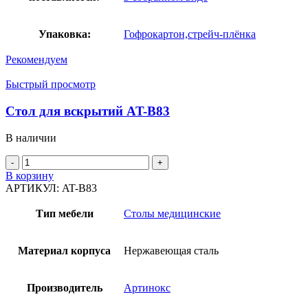
Упаковка:
Гофрокартон,стрейч-плёнка
Рекомендуем
Быстрый просмотр
Стол для вскрытий AT-B83
В наличии
Количество
товара
В корзину
Стол
АРТИКУЛ:
AT-B83
для
вскрытий
Тип мебели
Столы медицинские
AT-
B83
Материал корпуса
Нержавеющая сталь
Производитель
Артинокс