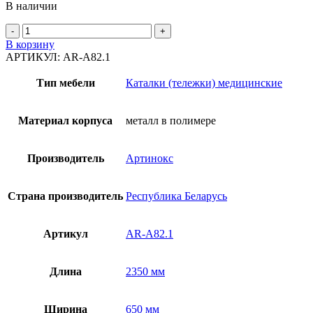
В наличии
Количество
товара
В корзину
Каталка
АРТИКУЛ:
AR-A82.1
подъемная
гидравлическая
Тип мебели
Каталки (тележки) медицинские
AR-
A82.1
Материал корпуса
металл в полимере
Производитель
Артинокс
Страна производитель
Республика Беларусь
Артикул
AR-A82.1
Длина
2350 мм
Ширина
650 мм