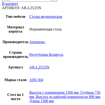
товара
В корзину
Стол
АРТИКУЛ:
AR-L25/25N
гистологический
AR-
Тип мебели
Столы медицинские
L25/25N
Материал
Нержавеющая сталь
корпуса
Производитель
Артинокс
Страна
Республика Беларусь
производитель
Артикул
AR-L25/25N
Марка стали
AISI 304
Высота с освещением 1500 мм, Глубина 750
Стол на 1
мм, Высота до рабочей поверхности 800 мм,
место
Длина 1500 мм