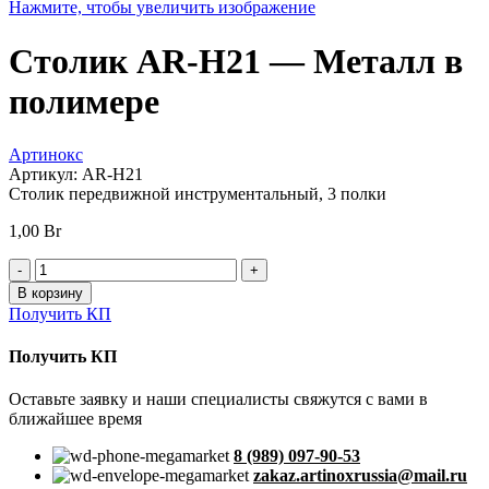
Нажмите, чтобы увеличить изображение
Столик AR-H21 — Металл в
полимере
Артинокс
Артикул:
AR-H21
Столик передвижной инструментальный, 3 полки
1,00
Br
Количество
товара
В корзину
Столик
Получить КП
AR-
H21
Получить КП
-
Металл
Оставьте заявку и наши специалисты свяжутся с вами в
в
ближайшее время
полимере
8 (989) 097-90-53
zakaz.artinoxrussia@mail.ru