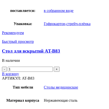
поставляется:
в собранном виде
Упаковка:
Гофрокартон,стрейч-плёнка
Рекомендуем
Быстрый просмотр
Стол для вскрытий AT-B83
В наличии
Количество
товара
В корзину
Стол
АРТИКУЛ:
AT-B83
для
вскрытий
Тип мебели
Столы медицинские
AT-
B83
Материал корпуса
Нержавеющая сталь