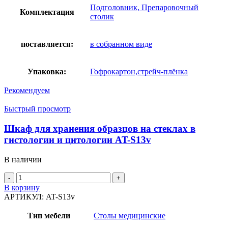
Подголовник, Препаровочный
Комплектация
столик
поставляется:
в собранном виде
Упаковка:
Гофрокартон,стрейч-плёнка
Рекомендуем
Быстрый просмотр
Шкаф для хранения образцов на стеклах в
гистологии и цитологии AT-S13v
В наличии
Количество
товара
В корзину
Шкаф
АРТИКУЛ:
AT-S13v
для
хранения
Тип мебели
Столы медицинские
образцов