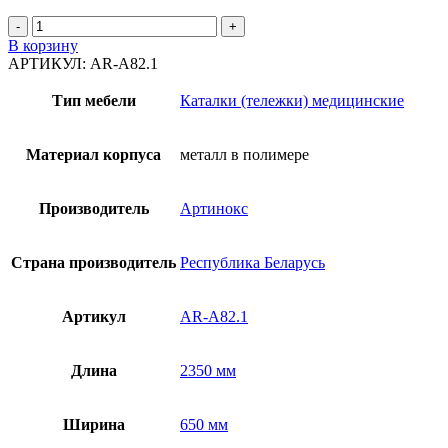
Количество
товара
В корзину
Каталка
АРТИКУЛ:
AR-A82.1
подъемная
гидравлическая
Тип мебели
Каталки (тележки) медицинские
AR-
A82.1
Материал корпуса
металл в полимере
Производитель
Артинокс
Страна производитель
Республика Беларусь
Артикул
AR-A82.1
Длина
2350 мм
Ширина
650 мм