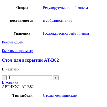
Опоры
Регулируемые или 4 колеса
поставляется:
в собранном виде
Упаковка:
Гофрокартон,стрейч-плёнка
Рекомендуем
Быстрый просмотр
Стол для вскрытий AT-B82
В наличии
Количество
товара
В корзину
Стол
АРТИКУЛ:
AT-B82
для
вскрытий
Тип мебели
Столы медицинские
AT-
B82