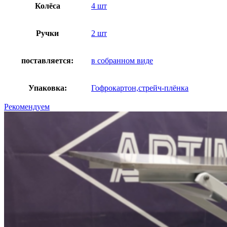
Колёса
4 шт
Ручки
2 шт
поставляется:
в собранном виде
Упаковка:
Гофрокартон,стрейч-плёнка
Рекомендуем