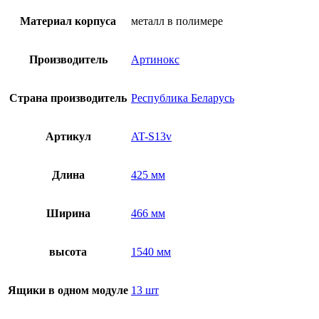
на
стеклах
Материал корпуса
металл в полимере
в
гистологии
и
Производитель
Артинокс
цитологии
AT-
S13v
Страна производитель
Республика Беларусь
Артикул
AT-S13v
Длина
425 мм
Ширина
466 мм
высота
1540 мм
Ящики в одном модуле
13 шт