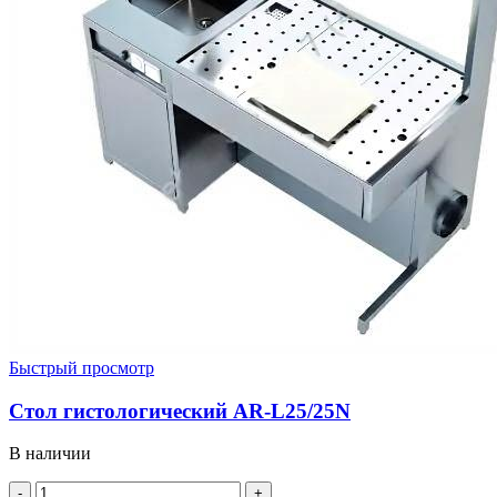
Быстрый просмотр
Стол гистологический AR-L25/25N
В наличии
Количество