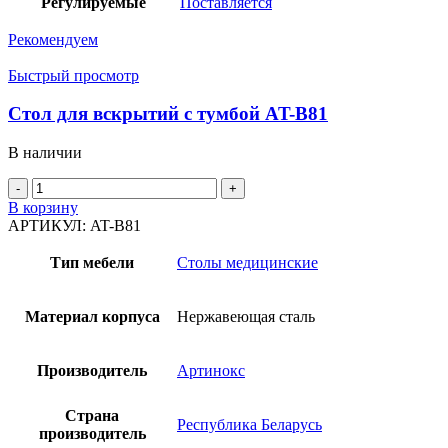
Регулируемые
Поставляется
Рекомендуем
Быстрый просмотр
Стол для вскрытий с тумбой AT-B81
В наличии
Количество
товара
В корзину
Стол
АРТИКУЛ:
AT-B81
для
вскрытий
Тип мебели
Столы медицинские
с
тумбой
AT-
Материал корпуса
Нержавеющая сталь
B81
Производитель
Артинокс
Страна
Республика Беларусь
производитель