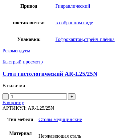
Привод
Гидравлический
поставляется:
в собранном виде
Упаковка:
Гофрокартон,стрейч-плёнка
Рекомендуем
Быстрый просмотр
Стол гистологический AR-L25/25N
В наличии
Количество
товара
В корзину
Стол
АРТИКУЛ:
AR-L25/25N
гистологический
AR-
Тип мебели
Столы медицинские
L25/25N
Материал
Нержавеющая сталь