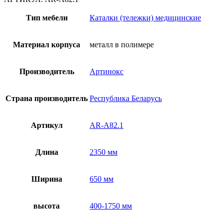
подъемная
гидравлическая
Тип мебели
Каталки (тележки) медицинские
AR-
A82.1
Материал корпуса
металл в полимере
Производитель
Артинокс
Страна производитель
Республика Беларусь
Артикул
AR-A82.1
Длина
2350 мм
Ширина
650 мм
высота
400-1750 мм