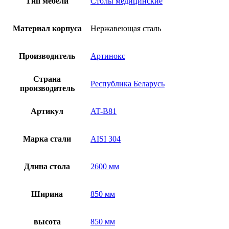
Тип мебели
Столы медицинские
с
тумбой
AT-
Материал корпуса
Нержавеющая сталь
B81
Производитель
Артинокс
Страна
Республика Беларусь
производитель
Артикул
AT-B81
Марка стали
AISI 304
Длина стола
2600 мм
Ширина
850 мм
высота
850 мм