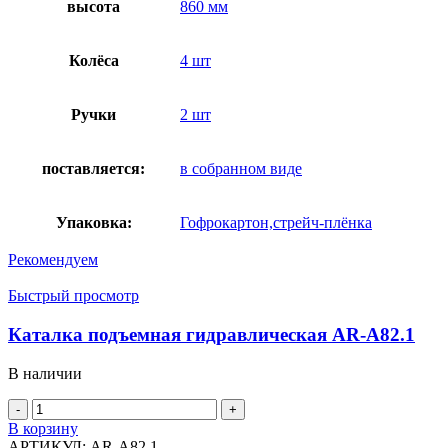
высота
860 мм
Колёса
4 шт
Ручки
2 шт
поставляется:
в собранном виде
Упаковка:
Гофрокартон,стрейч-плёнка
Рекомендуем
Быстрый просмотр
Каталка подъемная гидравлическая AR-A82.1
В наличии
Количество
товара
В корзину
Каталка
АРТИКУЛ:
AR-A82.1