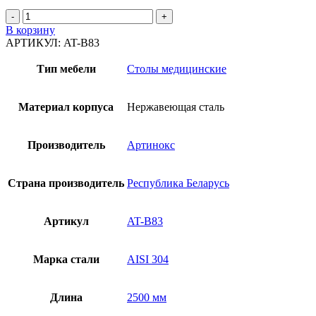
Количество
товара
В корзину
Стол
АРТИКУЛ:
AT-B83
для
вскрытий
Тип мебели
Столы медицинские
AT-
B83
Материал корпуса
Нержавеющая сталь
Производитель
Артинокс
Страна производитель
Республика Беларусь
Артикул
AT-B83
Марка стали
AISI 304
Длина
2500 мм