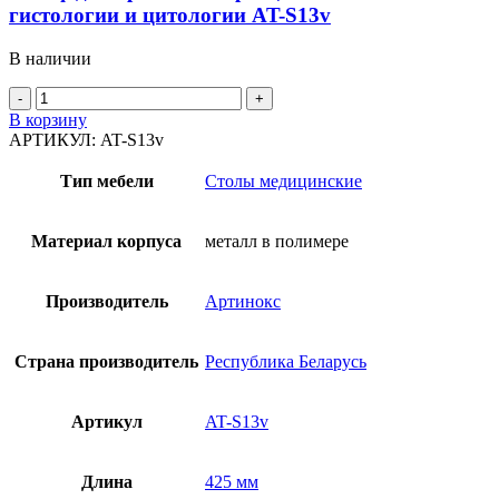
гистологии и цитологии AT-S13v
В наличии
Количество
товара
В корзину
Шкаф
АРТИКУЛ:
AT-S13v
для
хранения
Тип мебели
Столы медицинские
образцов
на
стеклах
Материал корпуса
металл в полимере
в
гистологии
и
Производитель
Артинокс
цитологии
AT-
S13v
Страна производитель
Республика Беларусь
Артикул
AT-S13v
Длина
425 мм