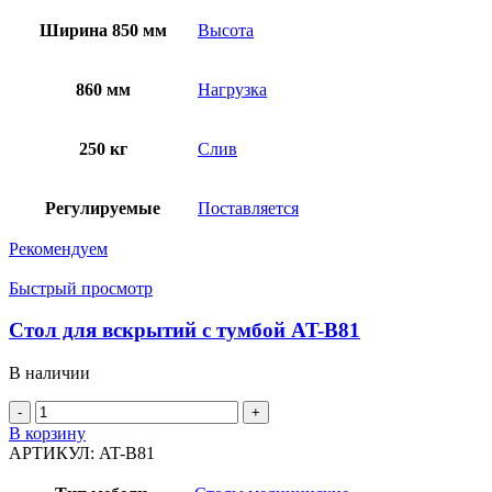
Ширина 850 мм
Высота
860 мм
Нагрузка
250 кг
Слив
Регулируемые
Поставляется
Рекомендуем
Быстрый просмотр
Стол для вскрытий с тумбой AT-B81
В наличии
Количество
товара
В корзину
Стол
АРТИКУЛ:
AT-B81
для
вскрытий