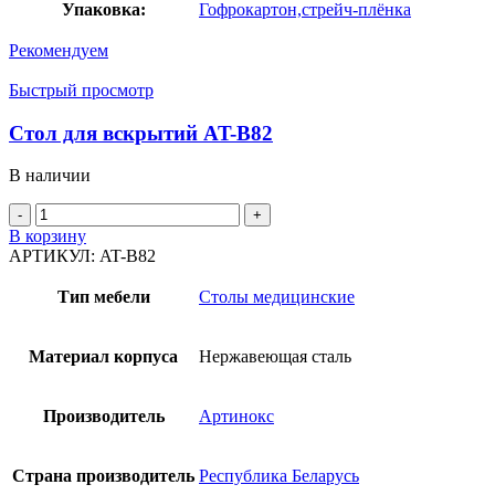
Упаковка:
Гофрокартон,стрейч-плёнка
Рекомендуем
Быстрый просмотр
Стол для вскрытий AT-B82
В наличии
Количество
товара
В корзину
Стол
АРТИКУЛ:
AT-B82
для
вскрытий
Тип мебели
Столы медицинские
AT-
B82
Материал корпуса
Нержавеющая сталь
Производитель
Артинокс
Страна производитель
Республика Беларусь