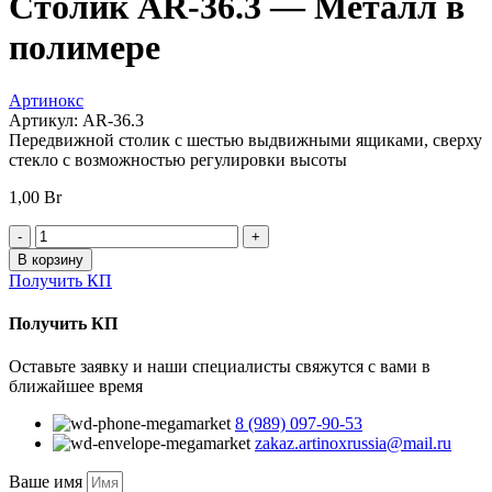
Столик AR-36.3 — Металл в
полимере
Артинокс
Артикул:
AR-36.3
Передвижной столик с шестью выдвижными ящиками, сверху
стекло с возможностью регулировки высоты
1,00
Br
Количество
товара
В корзину
Столик
Получить КП
AR-
36.3
Получить КП
-
Металл
Оставьте заявку и наши специалисты свяжутся с вами в
в
ближайшее время
полимере
8 (989) 097-90-53
zakaz.artinoxrussia@mail.ru
Ваше имя