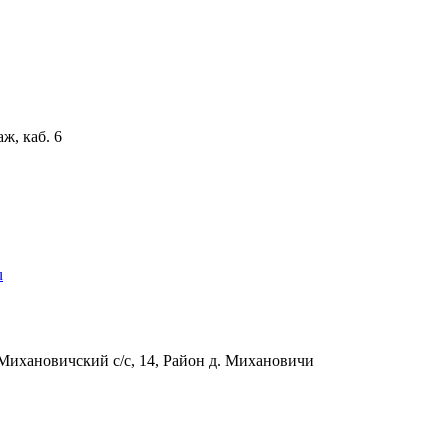
аж, каб. 6
u
Михановичский с/с, 14, Район д. Михановичи