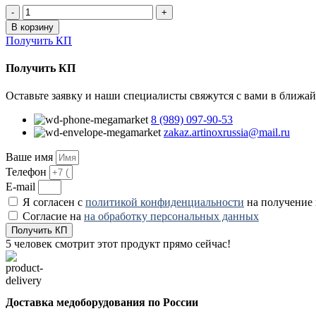
Количество
товара
В корзину
Комплект
Получить КП
мебели
ARKODENT-
Получить КП
4
-
Оставьте заявку и наши специалисты свяжутся с вами в ближа
Металл
в
8 (989) 097-90-53
полимере
zakaz.artinoxrussia@mail.ru
Ваше имя
Телефон
E-mail
Я согласен с
политикой конфиденциальности
на получение
Согласие на
на обработку персональных данных
Получить КП
5
человек смотрит этот продукт прямо сейчас!
Доставка медоборудования по России