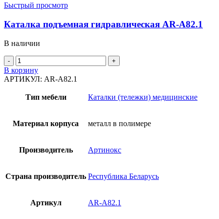
Быстрый просмотр
Каталка подъемная гидравлическая AR-A82.1
В наличии
Количество
товара
В корзину
Каталка
АРТИКУЛ:
AR-A82.1
подъемная
гидравлическая
Тип мебели
Каталки (тележки) медицинские
AR-
A82.1
Материал корпуса
металл в полимере
Производитель
Артинокс
Страна производитель
Республика Беларусь
Артикул
AR-A82.1