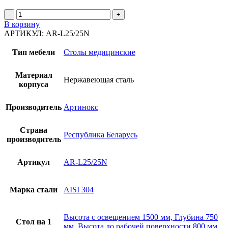
Количество
товара
В корзину
Стол
АРТИКУЛ:
AR-L25/25N
гистологический
AR-
Тип мебели
Столы медицинские
L25/25N
Материал
Нержавеющая сталь
корпуса
Производитель
Артинокс
Страна
Республика Беларусь
производитель
Артикул
AR-L25/25N
Марка стали
AISI 304
Высота с освещением 1500 мм, Глубина 750
Стол на 1
мм, Высота до рабочей поверхности 800 мм,