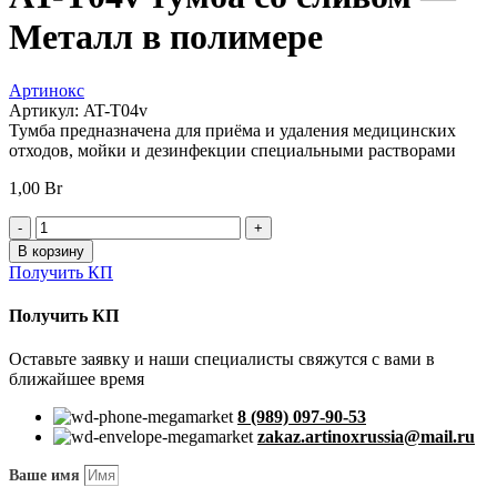
Металл в полимере
Артинокс
Артикул:
AT-T04v
Тумба предназначена для приёма и удаления медицинских
отходов, мойки и дезинфекции специальными растворами
1,00
Br
Количество
товара
В корзину
AT-
Получить КП
T04v
тумба
Получить КП
со
сливом
Оставьте заявку и наши специалисты свяжутся с вами в
—
ближайшее время
Металл
в
8 (989) 097-90-53
полимере
zakaz.artinoxrussia@mail.ru
Ваше имя