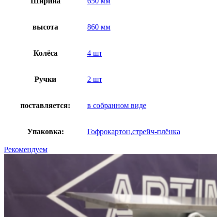
Ширина
650 мм
высота
860 мм
Колёса
4 шт
Ручки
2 шт
поставляется:
в собранном виде
Упаковка:
Гофрокартон,стрейч-плёнка
Рекомендуем