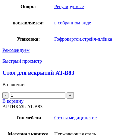
Опоры
Регулируемые
поставляется:
в собранном виде
Упаковка:
Гофрокартон,стрейч-плёнка
Рекомендуем
Быстрый просмотр
Стол для вскрытий AT-B83
В наличии
Количество
товара
В корзину
Стол
АРТИКУЛ:
AT-B83
для
вскрытий
Тип мебели
Столы медицинские
AT-
B83
Материал корпуса
Нержавеющая сталь