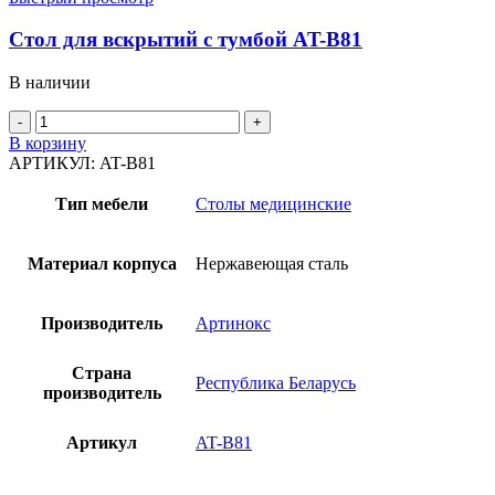
Стол для вскрытий с тумбой AT-B81
В наличии
Количество
товара
В корзину
Стол
АРТИКУЛ:
AT-B81
для
вскрытий
Тип мебели
Столы медицинские
с
тумбой
AT-
Материал корпуса
Нержавеющая сталь
B81
Производитель
Артинокс
Страна
Республика Беларусь
производитель
Артикул
AT-B81