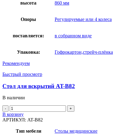
высота
860 мм
Опоры
Регулируемые или 4 колеса
поставляется:
в собранном виде
Упаковка:
Гофрокартон,стрейч-плёнка
Рекомендуем
Быстрый просмотр
Стол для вскрытий AT-B82
В наличии
Количество
товара
В корзину
Стол
АРТИКУЛ:
AT-B82
для
вскрытий
Тип мебели
Столы медицинские
AT-