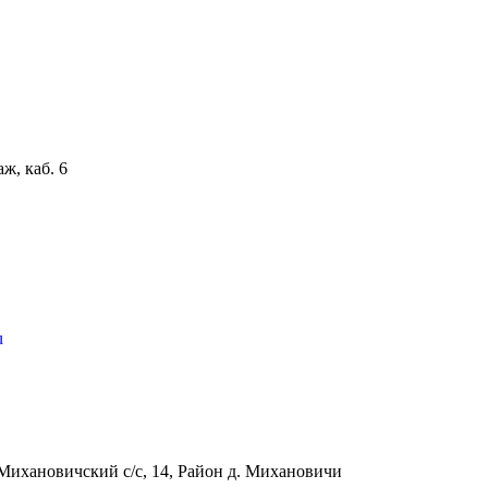
аж, каб. 6
u
Михановичский с/с, 14, Район д. Михановичи