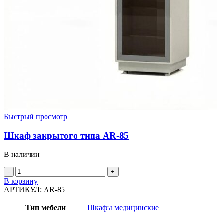
Быстрый просмотр
Шкаф закрытого типа AR-85
В наличии
Количество
товара
В корзину
Шкаф
АРТИКУЛ:
AR-85
закрытого
типа
Тип мебели
Шкафы медицинские
AR-