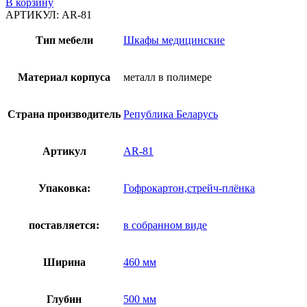
В корзину
Шкаф
АРТИКУЛ:
AR-81
закрытого
типа
Тип мебели
Шкафы медицинские
AR-
81
-
Материал корпуса
металл в полимере
Металл
в
полимере
Страна производитель
Република Беларусь
Артикул
AR-81
Упаковка:
Гофрокартон,стрейч-плёнка
поставляется:
в собранном виде
Ширина
460 мм
Глубин
500 мм