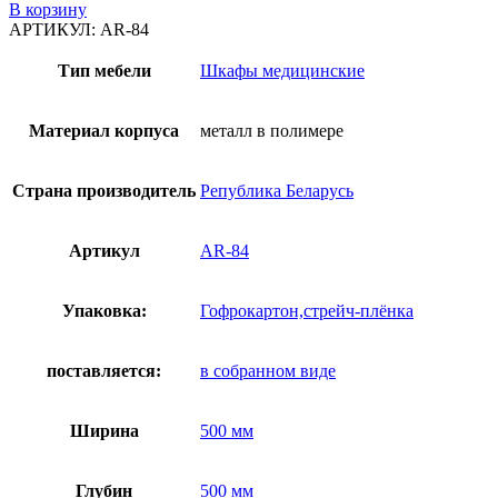
товара
В корзину
Шкаф
АРТИКУЛ:
AR-84
закрытого
типа
Тип мебели
Шкафы медицинские
AR-
84
Материал корпуса
металл в полимере
Страна производитель
Република Беларусь
Артикул
AR-84
Упаковка:
Гофрокартон,стрейч-плёнка
поставляется:
в собранном виде
Ширина
500 мм
Глубин
500 мм