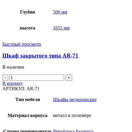
Глубин
500 мм
высота
1655 мм
Быстрый просмотр
Шкаф закрытого типа AR-71
В наличии
Количество
товара
В корзину
Шкаф
АРТИКУЛ:
AR-71
закрытого
типа
Тип мебели
Шкафы медицинские
AR-
71
Материал корпуса
металл в полимере
Страна производитель
Република Беларусь