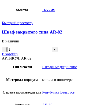
высота
1655 мм
Быстрый просмотр
Шкаф закрытого типа AR-82
В наличии
Количество
товара
В корзину
Шкаф
АРТИКУЛ:
AR-82
закрытого
типа
Тип мебели
Шкафы медицинские
AR-
82
Материал корпуса
металл в полимере
Страна производитель
Република Беларусь
Артикул
AR-82