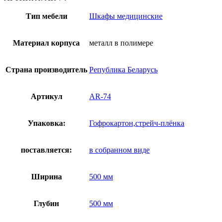
закрытого
типа
Тип мебели
Шкафы медицинские
AR-
74
Материал корпуса
металл в полимере
Страна производитель
Република Беларусь
Артикул
AR-74
Упаковка:
Гофрокартон,стрейч-плёнка
поставляется:
в собранном виде
Ширина
500 мм
Глубин
500 мм