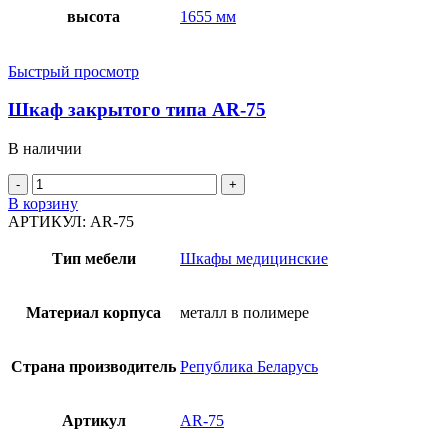
высота
1655 мм
Быстрый просмотр
Шкаф закрытого типа AR-75
В наличии
Количество
товара
В корзину
Шкаф
АРТИКУЛ:
AR-75
закрытого
типа
Тип мебели
Шкафы медицинские
AR-
75
Материал корпуса
металл в полимере
Страна производитель
Република Беларусь
Артикул
AR-75