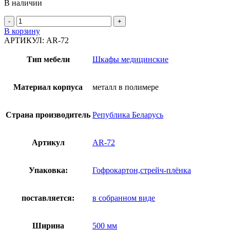
В наличии
Количество
товара
В корзину
Шкаф
АРТИКУЛ:
AR-72
закрытого
типа
Тип мебели
Шкафы медицинские
AR-
72
Материал корпуса
металл в полимере
Страна производитель
Република Беларусь
Артикул
AR-72
Упаковка:
Гофрокартон,стрейч-плёнка
поставляется:
в собранном виде
Ширина
500 мм