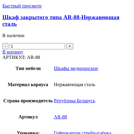
Быстрый просмотр
Шкаф закрытого типа AR-88-Нержавеющая
сталь
В наличии
Количество
товара
В корзину
Шкаф
АРТИКУЛ:
AR-88
закрытого
типа
Тип мебели
Шкафы медицинские
AR-
88-
Нержавеющая
Материал корпуса
Нержавеющая сталь
сталь
Страна производитель
Република Беларусь
Артикул
AR-88
Упаковка:
Гофрокартон,стрейч-плёнка