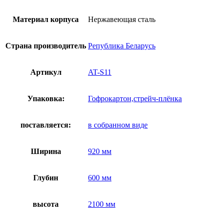
Нержавеющая
сталь
Материал корпуса
Нержавеющая сталь
Страна производитель
Република Беларусь
Артикул
AT-S11
Упаковка:
Гофрокартон,стрейч-плёнка
поставляется:
в собранном виде
Ширина
920 мм
Глубин
600 мм
высота
2100 мм