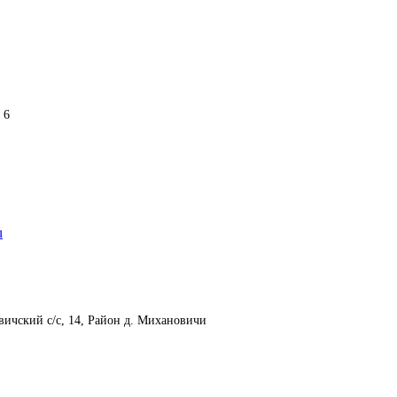
 6
u
ичский с/с, 14, Район д. Михановичи