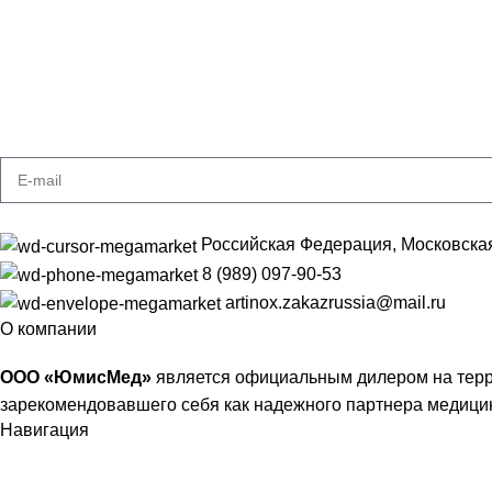
Подпишитесь на рассылку
Получайте самые свежие предложения
Российская Федерация, Московская об
8 (989) 097-90-53
artinox.zakazrussia@mail.ru
О компании
ООО «ЮмисМед»
является официальным дилером на терр
зарекомендовавшего себя как надежного партнера медицин
Навигация
НАШИ РАБОТЫ
ГОСЗАКУПКИ
ДОКУМЕНТАЦИЯ
О КОМПАНИИ
КОНТАКТ