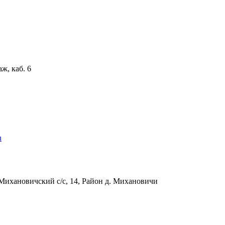
аж, каб. 6
u
Михановичский с/с, 14, Район д. Михановичи