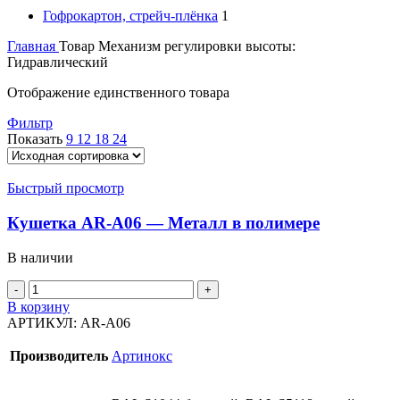
Гофрокартон, стрейч-плёнка
1
Главная
Товар Механизм регулировки высоты:
Гидравлический
Отображение единственного товара
Фильтр
Показать
9
12
18
24
Быстрый просмотр
Кушетка AR-A06 — Металл в полимере
В наличии
Количество
товара
В корзину
Кушетка
АРТИКУЛ:
AR-A06
AR-
A06
Производитель
Артинокс
-
Металл
в