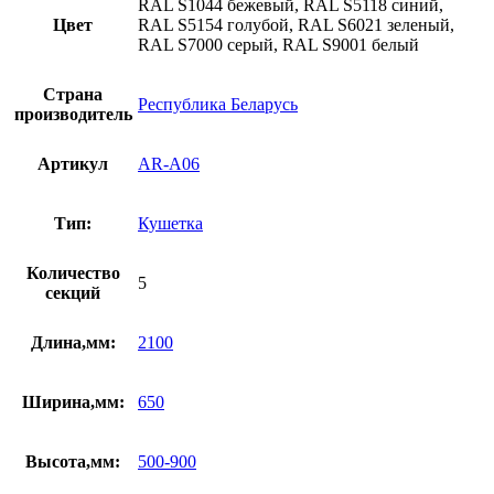
RAL S1044 бежевый, RAL S5118 синий,
полимере
Цвет
RAL S5154 голубой, RAL S6021 зеленый,
RAL S7000 серый, RAL S9001 белый
Страна
Республика Беларусь
производитель
Артикул
AR-A06
Тип:
Кушетка
Количество
5
секций
Длина,мм:
2100
Ширина,мм:
650
Высота,мм:
500-900