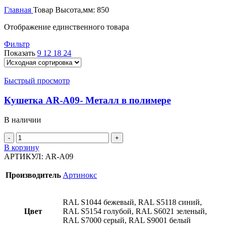
Главная
Товар Высота,мм:
850
Отображение единственного товара
Фильтр
Показать
9
12
18
24
Быстрый просмотр
Кушетка AR-A09- Металл в полимере
В наличии
Количество
товара
В корзину
Кушетка
АРТИКУЛ:
AR-A09
AR-
A09-
Производитель
Артинокс
Металл
в
полимере
RAL S1044 бежевый, RAL S5118 синий,
Цвет
RAL S5154 голубой, RAL S6021 зеленый,
RAL S7000 серый, RAL S9001 белый