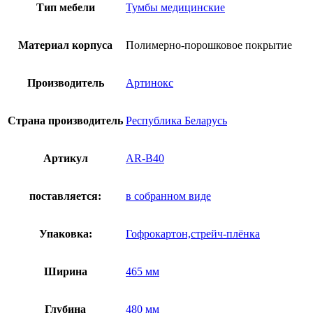
B40
Тип мебели
Тумбы медицинские
-
Металл
в
Материал корпуса
Полимерно-порошковое покрытие
полимере
Производитель
Артинокс
Страна производитель
Республика Беларусь
Артикул
AR-B40
поставляется:
в собранном виде
Упаковка:
Гофрокартон,стрейч-плёнка
Ширина
465 мм
Глубина
480 мм