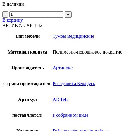
В наличии
Количество
товара
В корзину
Тумба
АРТИКУЛ:
AR-B42
AR-
B42
Тип мебели
Тумбы медицинские
-
Металл
в
Материал корпуса
Полимерно-порошковое покрытие
полимере
Производитель
Артинокс
Страна производитель
Республика Беларусь
Артикул
AR-B42
поставляется:
в собранном виде
Упаковка:
Гофрокартон,стрейч-плёнка