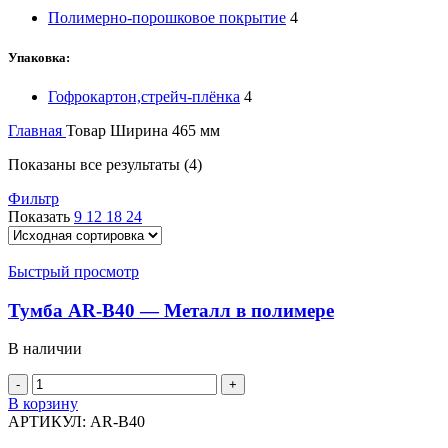
Полимерно-порошковое покрытие
4
Упаковка:
Гофрокартон,стрейч-плёнка
4
Главная
Товар Ширина
465 мм
Показаны все результаты (4)
Фильтр
Показать
9
12
18
24
Быстрый просмотр
Тумба AR-B40 — Металл в полимере
В наличии
Количество
товара
В корзину
Тумба
АРТИКУЛ:
AR-B40
AR-