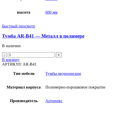
высота
600 мм
Быстрый просмотр
Тумба AR-B41 — Металл в полимере
В наличии
Количество
товара
В корзину
Тумба
АРТИКУЛ:
AR-B41
AR-
B41
Тип мебели
Тумбы медицинские
-
Металл
в
Материал корпуса
Полимерно-порошковое покрытие
полимере
Производитель
Артинокс