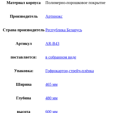
в
Материал корпуса
Полимерно-порошковое покрытие
полимере
Производитель
Артинокс
Страна производитель
Республика Беларусь
Артикул
AR-B43
поставляется:
в собранном виде
Упаковка:
Гофрокартон,стрейч-плёнка
Ширина
465 мм
Глубина
480 мм
высота
600 мм