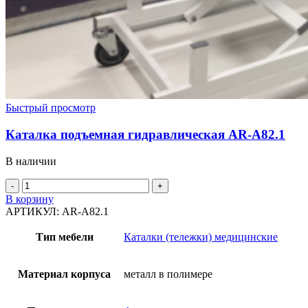
Быстрый просмотр
Каталка подъемная гидравлическая AR-A82.1
В наличии
Количество
товара
В корзину
Каталка
АРТИКУЛ:
AR-A82.1
подъемная
гидравлическая
Тип мебели
Каталки (тележки) медицинские
AR-
A82.1
Материал корпуса
металл в полимере