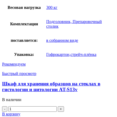
Весовая нагрузка
300 кг
Подголовник, Препаровочный
Комплектация
столик
поставляется:
в собранном виде
Упаковка:
Гофрокартон,стрейч-плёнка
Рекомендуем
Быстрый просмотр
Шкаф для хранения образцов на стеклах в
гистологии и цитологии AT-S13v
В наличии
Количество
товара
В корзину