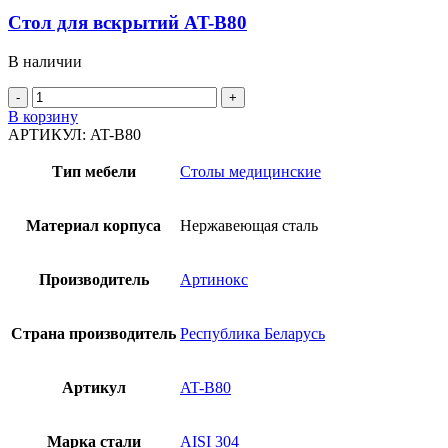
Стол для вскрытий AT-B80
В наличии
Количество
товара
В корзину
Стол
АРТИКУЛ:
AT-B80
для
вскрытий
Тип мебели
Столы медицинские
AT-
B80
Материал корпуса
Нержавеющая сталь
Производитель
Артинокс
Страна производитель
Республика Беларусь
Артикул
AT-B80
Марка стали
AISI 304