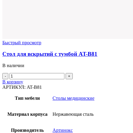
Быстрый просмотр
Стол для вскрытий с тумбой AT-B81
В наличии
Количество
товара
В корзину
Стол
АРТИКУЛ:
AT-B81
для
вскрытий
Тип мебели
Столы медицинские
с
тумбой
AT-
Материал корпуса
Нержавеющая сталь
B81
Производитель
Артинокс