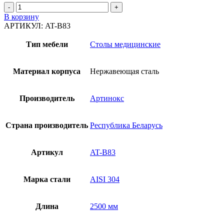
Количество
товара
В корзину
Стол
АРТИКУЛ:
AT-B83
для
вскрытий
Тип мебели
Столы медицинские
AT-
B83
Материал корпуса
Нержавеющая сталь
Производитель
Артинокс
Страна производитель
Республика Беларусь
Артикул
AT-B83
Марка стали
AISI 304
Длина
2500 мм