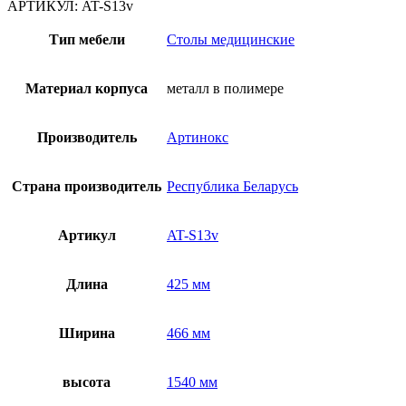
Шкаф
АРТИКУЛ:
AT-S13v
для
хранения
Тип мебели
Столы медицинские
образцов
на
стеклах
Материал корпуса
металл в полимере
в
гистологии
и
Производитель
Артинокс
цитологии
AT-
S13v
Страна производитель
Республика Беларусь
Артикул
AT-S13v
Длина
425 мм
Ширина
466 мм
высота
1540 мм