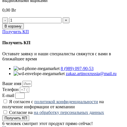
выдвижными ящиками
0,00
Br
Количество
товара
В корзину
Тумба
Получить КП
AR-
B43
Получить КП
-
Металл
Оставьте заявку и наши специалисты свяжутся с вами в
в
ближайшее время
полимере
8 (989) 097-90-53
zakaz.artinoxrussia@mail.ru
Ваше имя
Телефон
E-mail
Я согласен с
политикой конфиденциальности
на
получение информации от компании
Согласие на
на обработку персональных данных
Получить КП
6
человек смотрит этот продукт прямо сейчас!