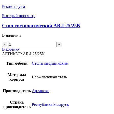
Рекомендуем
Быстрый просмотр
Стол гистологический AR-L25/25N
В наличии
Количество
товара
В корзину
Стол
АРТИКУЛ:
AR-L25/25N
гистологический
AR-
Тип мебели
Столы медицинские
L25/25N
Материал
Нержавеющая сталь
корпуса
Производитель
Артинокс
Страна
Республика Беларусь
производитель