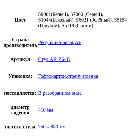
S9001(Белый), S7000 (Серый),
Цвет
S1044(Бежевый), S6021 (Зелёный), S5154
(Голубой), S5118 (Синий)
Страна
Република Беларусь
производитель
Артикул
Стул AR-Z64B
Упаковка:
Гофрокартон,стрейч-плёнка
поставляется:
В разобранном виде
диаметр
410 мм
сидения
высота стула
750 – 880 мм