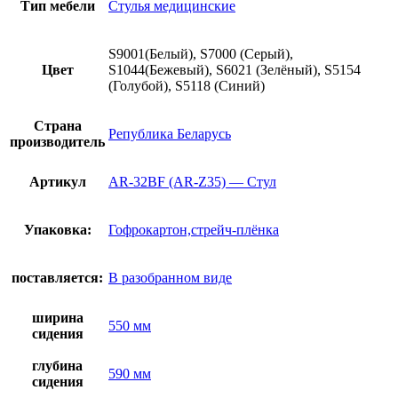
Тип мебели
Стулья медицинские
S9001(Белый), S7000 (Серый),
Цвет
S1044(Бежевый), S6021 (Зелёный), S5154
(Голубой), S5118 (Синий)
Страна
Република Беларусь
производитель
Артикул
AR-32BF (AR-Z35) — Стул
Упаковка:
Гофрокартон,стрейч-плёнка
поставляется:
В разобранном виде
ширина
550 мм
сидения
глубина
590 мм
сидения