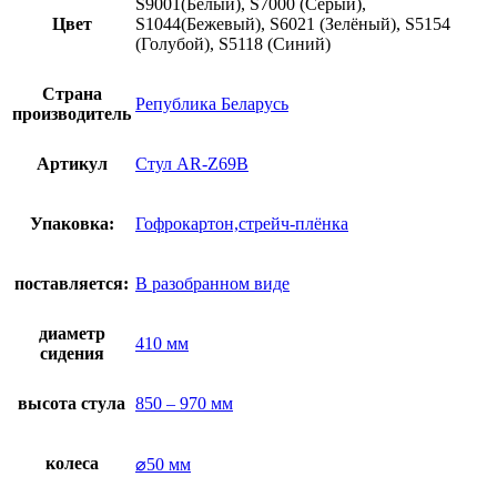
S9001(Белый), S7000 (Серый),
Цвет
S1044(Бежевый), S6021 (Зелёный), S5154
(Голубой), S5118 (Синий)
Страна
Република Беларусь
производитель
Артикул
Стул AR-Z69B
Упаковка:
Гофрокартон,стрейч-плёнка
поставляется:
В разобранном виде
диаметр
410 мм
сидения
высота стула
850 – 970 мм
колеса
⌀50 мм