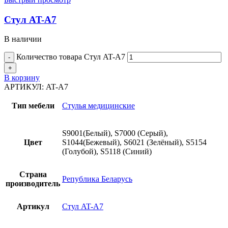
Стул AT-A7
В наличии
Количество товара Стул AT-A7
В корзину
АРТИКУЛ:
AT-A7
Тип мебели
Стулья медицинские
S9001(Белый), S7000 (Серый),
Цвет
S1044(Бежевый), S6021 (Зелёный), S5154
(Голубой), S5118 (Синий)
Страна
Република Беларусь
производитель
Артикул
Стул AT-A7