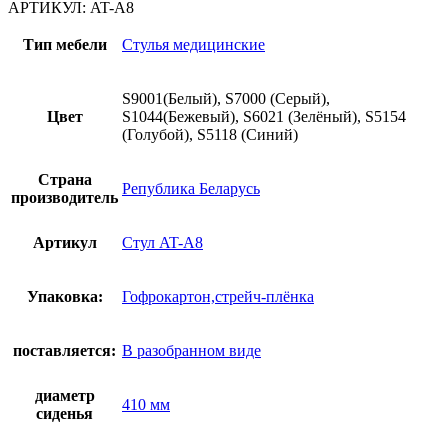
АРТИКУЛ:
AT-A8
Тип мебели
Стулья медицинские
S9001(Белый), S7000 (Серый),
Цвет
S1044(Бежевый), S6021 (Зелёный), S5154
(Голубой), S5118 (Синий)
Страна
Република Беларусь
производитель
Артикул
Стул AT-A8
Упаковка:
Гофрокартон,стрейч-плёнка
поставляется:
В разобранном виде
диаметр
410 мм
сиденья