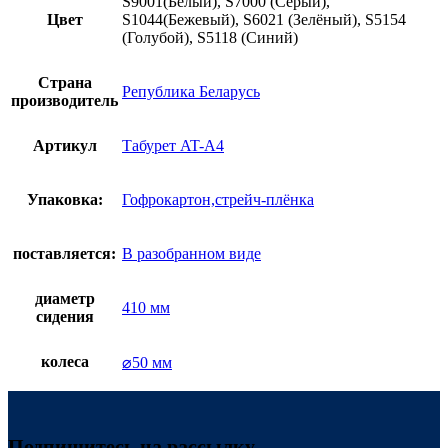
S9001(Белый), S7000 (Серый),
Цвет
S1044(Бежевый), S6021 (Зелёный), S5154
(Голубой), S5118 (Синий)
Страна
Република Беларусь
производитель
Артикул
Табурет AT-A4
Упаковка:
Гофрокартон,стрейч-плёнка
поставляется:
В разобранном виде
диаметр
410 мм
сидения
колеса
⌀50 мм
Подпишитесь на рассылку