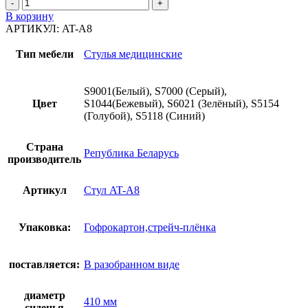
В корзину
АРТИКУЛ:
AT-A8
Тип мебели
Стулья медицинские
S9001(Белый), S7000 (Серый),
Цвет
S1044(Бежевый), S6021 (Зелёный), S5154
(Голубой), S5118 (Синий)
Страна
Република Беларусь
производитель
Артикул
Стул AT-A8
Упаковка:
Гофрокартон,стрейч-плёнка
поставляется:
В разобранном виде
диаметр
410 мм
сиденья