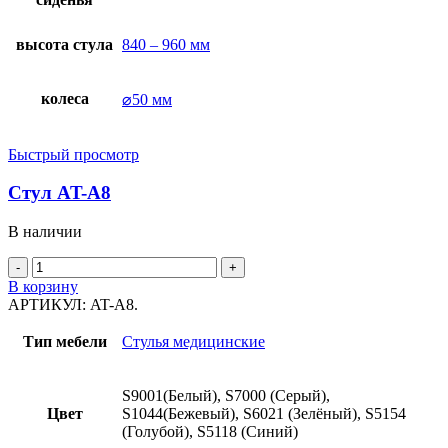
высота стула
840 – 960 мм
колеса
⌀50 мм
Быстрый просмотр
Стул AT-A8
В наличии
В корзину
АРТИКУЛ:
AT-A8.
Тип мебели
Стулья медицинские
S9001(Белый), S7000 (Серый),
Цвет
S1044(Бежевый), S6021 (Зелёный), S5154
(Голубой), S5118 (Синий)