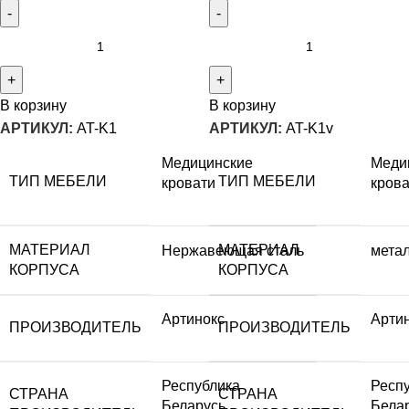
В корзину
В корзину
АРТИКУЛ:
AT-K1
АРТИКУЛ:
AT-K1v
Медицинские
Меди
ТИП МЕБЕЛИ
ТИП МЕБЕЛИ
кровати
кров
МАТЕРИАЛ
МАТЕРИАЛ
Нержавеющая сталь
мета
КОРПУСА
КОРПУСА
Артинокс
Арти
ПРОИЗВОДИТЕЛЬ
ПРОИЗВОДИТЕЛЬ
Республика
Респ
СТРАНА
СТРАНА
Беларусь
Бела