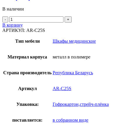
В наличии
Количество
товара
В корзину
Шкаф
АРТИКУЛ:
AR-C25S
закрытого
типа
Тип мебели
Шкафы медицинские
AR-
C25S
Материал корпуса
металл в полимере
Страна производитель
Република Беларусь
Артикул
AR-C25S
Упаковка:
Гофрокартон,стрейч-плёнка
поставляется:
в собранном виде