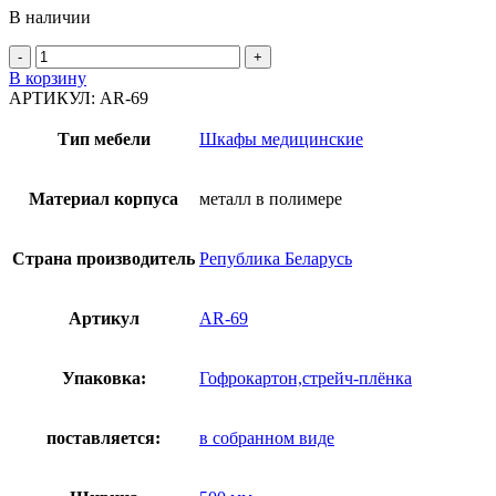
В наличии
Количество
товара
В корзину
Шкаф
АРТИКУЛ:
AR-69
закрытого
типа
Тип мебели
Шкафы медицинские
AR-
69
Материал корпуса
металл в полимере
Страна производитель
Република Беларусь
Артикул
AR-69
Упаковка:
Гофрокартон,стрейч-плёнка
поставляется:
в собранном виде