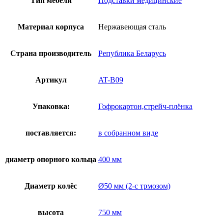
Тип мебели
Подставки медицинские
тазом
AT-
B09
Материал корпуса
Нержавеющая сталь
-
Нержавеющая
сталь
Страна производитель
Република Беларусь
Артикул
AT-B09
Упаковка:
Гофрокартон,стрейч-плёнка
поставляется:
в собранном виде
диаметр опорного кольца
400 мм
Диаметр колёс
Ø50 мм (2-с трмозом)
высота
750 мм