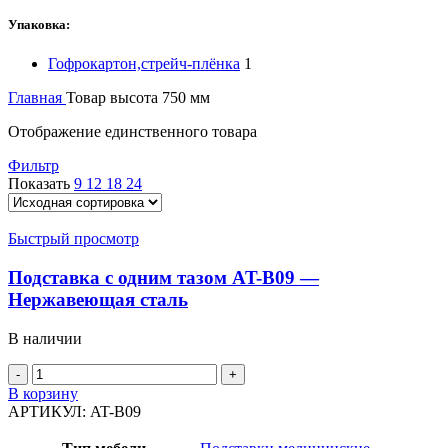
Упаковка:
Гофрокартон,стрейч-плёнка
1
Главная
Товар высота
750 мм
Отображение единственного товара
Фильтр
Показать
9
12
18
24
Быстрый просмотр
Подставка с одним тазом AT-B09 —
Нержавеющая сталь
В наличии
Количество
товара
В корзину
Подставка
АРТИКУЛ:
AT-B09
с
одним