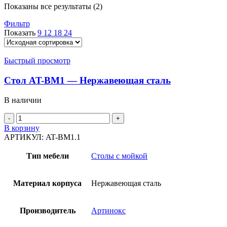
Показаны все результаты (2)
Фильтр
Показать
9
12
18
24
Быстрый просмотр
Стол AT-BM1 — Нержавеющая сталь
В наличии
Количество
товара
В корзину
Стол
АРТИКУЛ:
AT-BM1.1
AT-
BM1
Тип мебели
Столы с мойкой
-
Нержавеющая
сталь
Материал корпуса
Нержавеющая сталь
Производитель
Артинокс