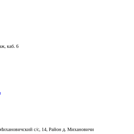
аж, каб. 6
u
Михановичский с/с, 14, Район д. Михановичи