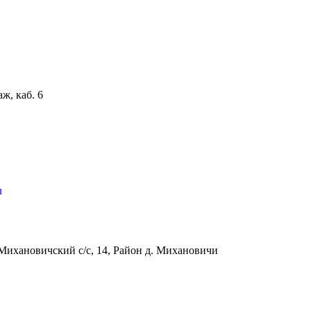
аж, каб. 6
u
Михановичский с/с, 14, Район д. Михановичи