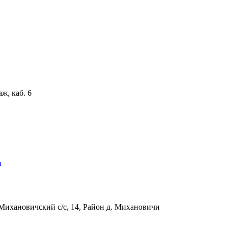
аж, каб. 6
u
Михановичский с/с, 14, Район д. Михановичи