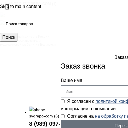
Skip to main content
АДРЕСА
8 (989) 097-90-53
artinox.zakazrussia@mail.ru
Официальный дилер в России
Поиск
ведущего производителя
медицинской мебели из Беларуси
Заказ
Заказ звонка
Ваше имя
Я согласен с
политикой кон
информации от компании
Согласие на
на обработку 
8 (989) 097-
Перез