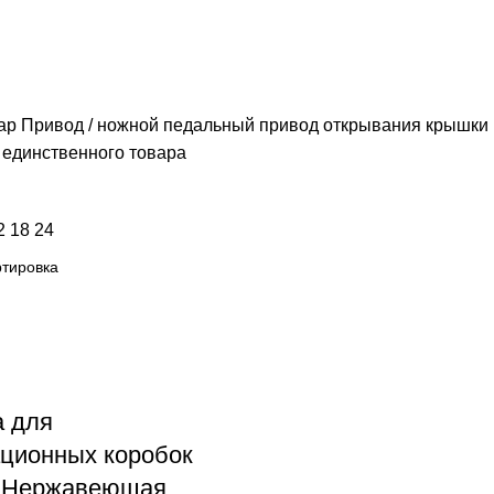
ар Привод
ножной педальный привод открывания крышки
единственного товара
2
18
24
а для
ационных коробок
 Нержавеющая