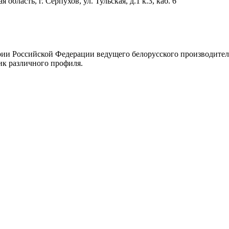
область, г. Серпухов, ул. Тульская, д.1 к.3, каб. 6
рии Российской Федерации ведущего белорусского производите
ик различного профиля.