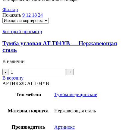
Фильтр
Показать
9
12
18
24
Быстрый просмотр
Тумба угловая AT-T04YB — Нержавеющая
сталь
В наличии
Количество
товара
В корзину
Тумба
АРТИКУЛ:
AT-T04YB
угловая
AT-
Тип мебели
Тумбы медицинские
T04YB
-
Нержавеющая
Материал корпуса
Нержавеющая сталь
сталь
Производитель
Артинокс