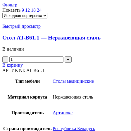
Фильтр
Показать
9
12
18
24
Быстрый просмотр
Стол AT-B61.1 — Нержавеющая сталь
В наличии
Количество
товара
В корзину
Стол
АРТИКУЛ:
AT-B61.1
AT-
B61.1
Тип мебели
Столы медицинские
-
Нержавеющая
сталь
Материал корпуса
Нержавеющая сталь
Производитель
Артинокс
Страна производитель
Республика Беларусь