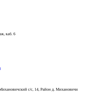
аж, каб. 6
u
Михановичский с/с, 14, Район д. Михановичи