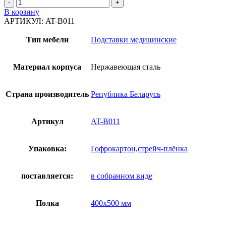
Количество
товара
В корзину
Подставка
АРТИКУЛ:
AT-B011
с
полкой
Тип мебели
Подставки медицинские
и
двумя
тазами
Материал корпуса
Нержавеющая сталь
AT-
B011
-
Страна производитель
Република Беларусь
Нержавеющая
сталь
Артикул
AT-B011
Упаковка:
Гофрокартон,стрейч-плёнка
поставляется:
в собранном виде
Полка
400х500 мм