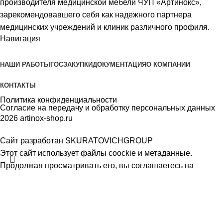
производителя медицинской мебели ЧУП «Артинокс»,
зарекомендовавшего себя как надежного партнера
медицинских учреждений и клиник различного профиля.
Навигация
НАШИ РАБОТЫ
ГОСЗАКУПКИ
ДОКУМЕНТАЦИЯ
О КОМПАНИИ
КОНТАКТЫ
Политика конфиденциальности
Согласие на передачу и обработку персональных данных
2026 artinox-shop.ru
Сайт разработан SKURATOVICHGROUP
Этот сайт использует файлы coockie и метаданные.
Продолжая просматривать его, вы соглашаетесь на
использование нами файлов coockie и метаданных в
соответствии с
Политикой конфиденциальности.
Поиск
Подробная информация
Принять
Фильтры