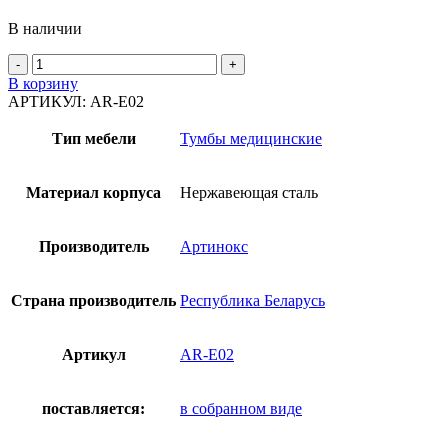
В наличии
Количество
товара
В корзину
Тумба
АРТИКУЛ:
AR-E02
AR-
E02
Тип мебели
Тумбы медицинские
-
Нержавеющая
сталь
Материал корпуса
Нержавеющая сталь
Производитель
Артинокс
Страна производитель
Республика Беларусь
Артикул
AR-E02
поставляется:
в собранном виде