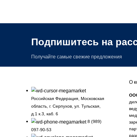
Подпишитесь на рас
Получайте самые свежие предложения
О 
ОО
Российская Федерация, Московская
дил
область, г. Серпухов, ул. Тульская,
вед
д.1 к.3, каб. 6
мед
8 (989)
зар
пар
097-90-53
раз