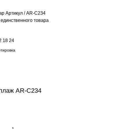
ар Артикул
AR-C234
единственного товара
2
18
24
ллаж AR-C234