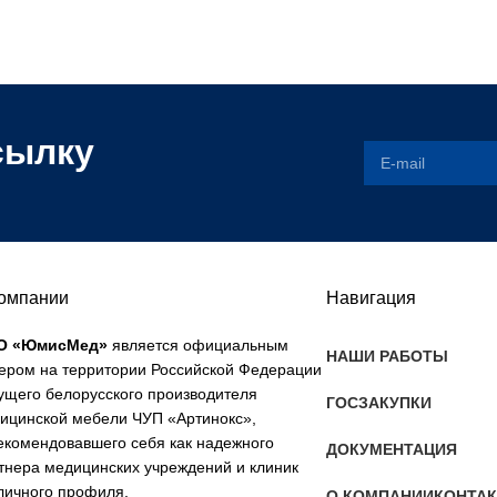
сылку
компании
Навигация
О «ЮмисМед»
является официальным
НАШИ РАБОТЫ
ером на территории Российской Федерации
ущего белорусского производителя
ГОСЗАКУПКИ
ицинской мебели ЧУП «Артинокс»,
екомендовавшего себя как надежного
ДОКУМЕНТАЦИЯ
тнера медицинских учреждений и клиник
личного профиля.
О КОМПАНИИ
КОНТА