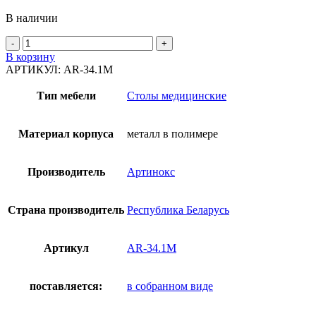
В наличии
Количество
товара
В корзину
Столик
АРТИКУЛ:
AR-34.1M
AR-
34.1M
Тип мебели
Столы медицинские
-
Металл
в
Материал корпуса
металл в полимере
полимере
Производитель
Артинокс
Страна производитель
Республика Беларусь
Артикул
AR-34.1M
поставляется:
в собранном виде